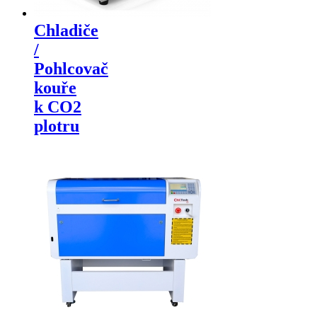
Chladiče
/
Pohlcovač
kouře
k CO2
plotru