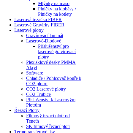
Mlýnky na maso
Plničky na klobásy /
Plničky na kotlety
Laserová řezačka FIBER
Laserové Gravírky FIBER
Laserové plotry
Gravírovací laminát
Laserové-Diodové
Příslušenství pro
laserové gravírovací
plotry
Plexisklové desky PMMA
Akryl
Software
Chladiče / Pohlcovač kouře k
CO2 plotru
CO2 Laserové plotry
CO2 Trubice
Příslušenství k Laserovým
Plotrům
Řezací Plotry
Filmový řezací plotr od
Teneth
SK filmový řezací plotr
Termotransferové lisy