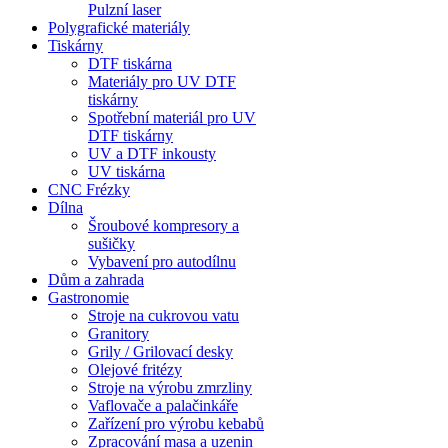
Pulzní laser
Polygrafické materiály
Tiskárny
DTF tiskárna
Materiály pro UV DTF
tiskárny
Spotřební materiál pro UV
DTF tiskárny
UV a DTF inkousty
UV tiskárna
CNC Frézky
Dílna
Šroubové kompresory a
sušičky
Vybavení pro autodílnu
Dům a zahrada
Gastronomie
Stroje na cukrovou vatu
Granitory
Grily / Grilovací desky
Olejové fritézy
Stroje na výrobu zmrzliny
Vaflovače a palačinkáře
Zařízení pro výrobu kebabů
Zpracování masa a uzenin