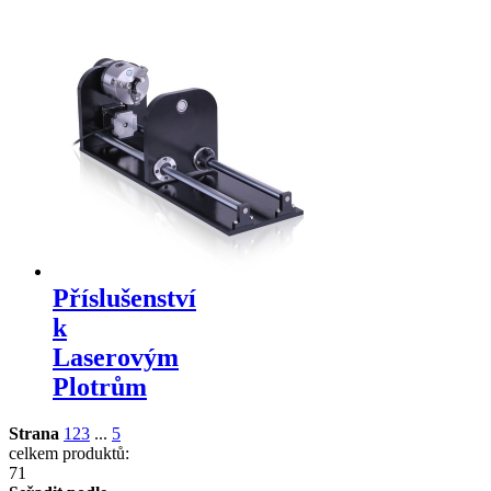
Příslušenství
k
Laserovým
Plotrům
Strana
1
2
3
...
5
celkem produktů:
71