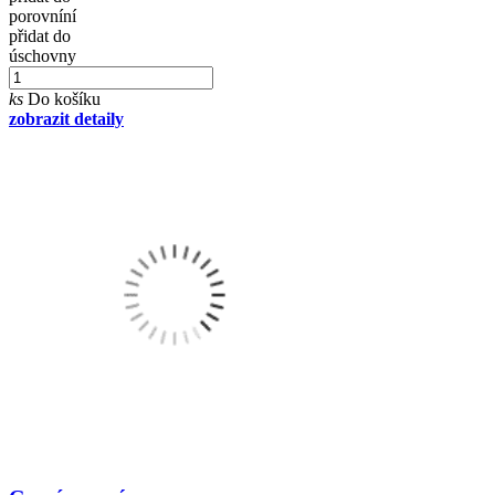
porovníní
přidat do
úschovny
ks
Do košíku
zobrazit detaily