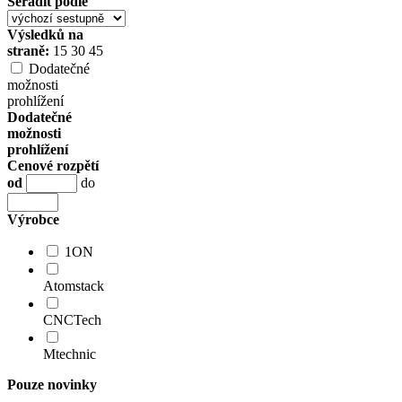
Seřadit podle
Výsledků na
straně:
15
30
45
Dodatečné
možnosti
prohlížení
Dodatečné
možnosti
prohlížení
Cenové rozpětí
od
do
Výrobce
1ON
Atomstack
CNCTech
Mtechnic
Pouze novinky