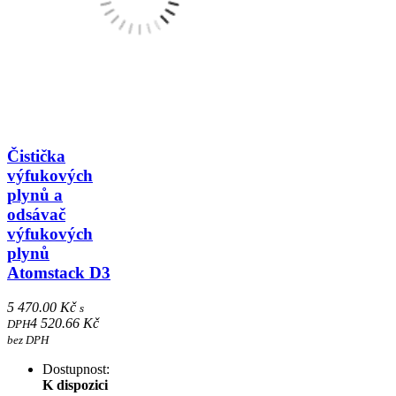
Čistička
výfukových
plynů a
odsávač
výfukových
plynů
Atomstack D3
5 470.00 Kč
s
4 520.66 Kč
DPH
bez DPH
Dostupnost:
K dispozici