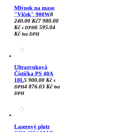
Mlýnek na maso
"Vlček" 900W
8
240.00 Kč
7 980.00
Kč
6 595.04
s DPH
Kč
bez DPH
Ultrazvuková
Čistička PS 40A
10L
5 900.00 Kč
s
4 876.03 Kč
DPH
bez
DPH
Laserový plotr