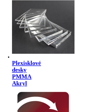
Plexisklové
desky
PMMA
Akryl