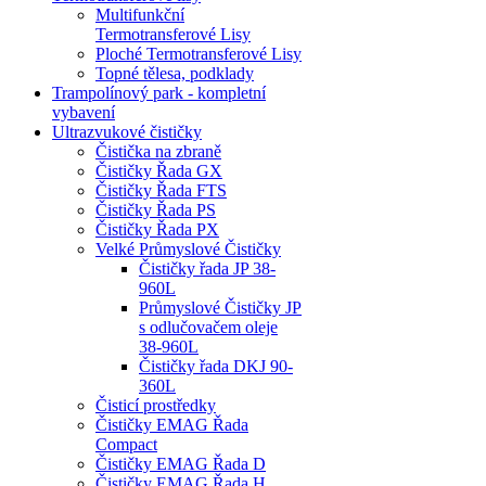
Multifunkční
Termotransferové Lisy
Ploché Termotransferové Lisy
Topné tělesa, podklady
Trampolínový park - kompletní
vybavení
Ultrazvukové čističky
Čistička na zbraně
Čističky Řada GX
Čističky Řada FTS
Čističky Řada PS
Čističky Řada PX
Velké Průmyslové Čističky
Čističky řada JP 38-
960L
Průmyslové Čističky JP
s odlučovačem oleje
38-960L
Čističky řada DKJ 90-
360L
Čisticí prostředky
Čističky EMAG Řada
Compact
Čističky EMAG Řada D
Čističky EMAG Řada H