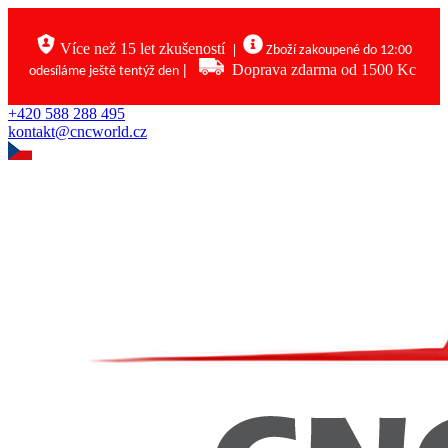
Více než 15 let zkušeností
|
Zboží zakoupené do 12:00
|
Doprava zdarma od 1500 Kc
odesíláme ještě tentýž den
+420 588 288 495
kontakt@cncworld.cz