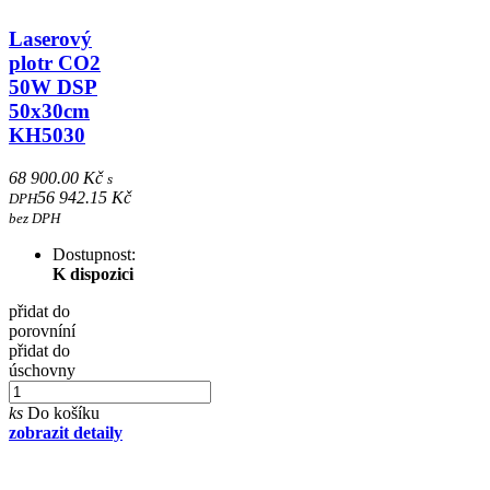
Laserový
plotr CO2
50W DSP
50x30cm
KH5030
68 900.00 Kč
s
56 942.15 Kč
DPH
bez DPH
Dostupnost:
K dispozici
přidat do
porovníní
přidat do
úschovny
ks
Do košíku
zobrazit detaily