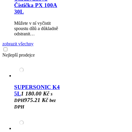
Čistička PX 100A
30L
Můžete v ní vyčistit
spoustu dílů a důkladně
odstranit…
zobrazit všechny
Nejlepší prodejce
SUPERSONIC K4
5L
1 180.00 Kč
s
975.21 Kč
DPH
bez
DPH