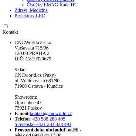
Čističky EMAG Řada HC
Zdraví, Medicína
Projektory LED
Kontakt
CNCWorld.cz s.r.o.
Varšavská 715/36
120 00 PRAHA 2
DIČ: CZ19920679
Sklad:
CNCworld.cz (Paxy)
ul. Vratimovská 681/80
71900 Ostrava - Kunčice
Showroom:
Oprechtice 47
73921 Paskov
E-mail:
kontakt@cncworld.cz
Telefon
+420 588 288 495
Slovensko +421 233 323 493
Provozní doba obchodu
Pondělí -
pátek od 09:00 do 17:00