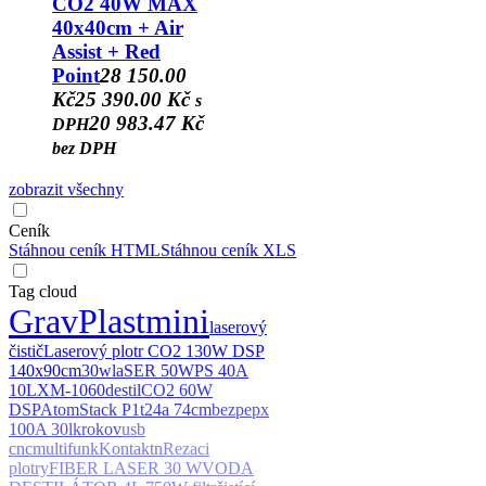
CO2 40W MAX
40x40cm + Air
Assist + Red
Point
28 150.00
Kč
25 390.00 Kč
s
20 983.47 Kč
DPH
bez DPH
zobrazit všechny
Ceník
Stáhnou ceník HTML
Stáhnou ceník XLS
Tag cloud
Grav
Plast
mini
laserový
čistič
Laserový plotr CO2 130W DSP
140x90cm
30w
laSER 50W
PS 40A
10L
XM-1060
destil
CO2 60W
DSP
AtomStack P1
t24a 74cm
bezpe
px
100A 30l
krokov
usb
cnc
multifunk
Kontaktn
Rezaci
plotry
FIBER LASER 30 W
VODA