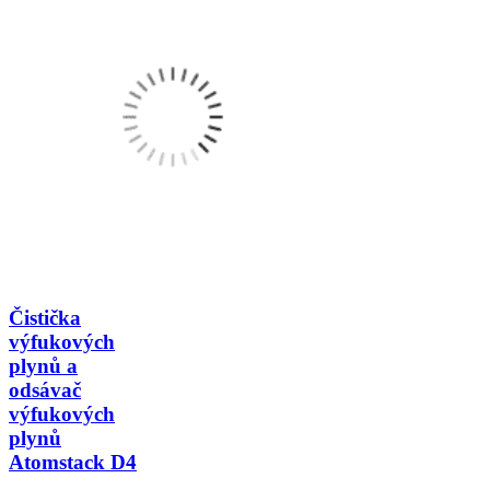
Čistička
výfukových
plynů a
odsávač
výfukových
plynů
Atomstack D4