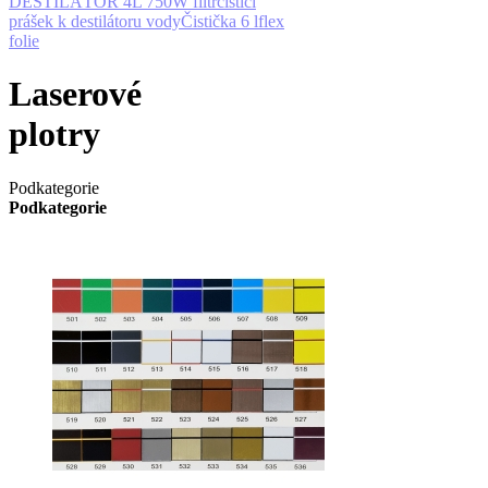
DESTILÁTOR 4L 750W filtr
čistící
prášek k destilátoru vody
Čistička 6 l
flex
folie
Laserové
plotry
Podkategorie
Podkategorie