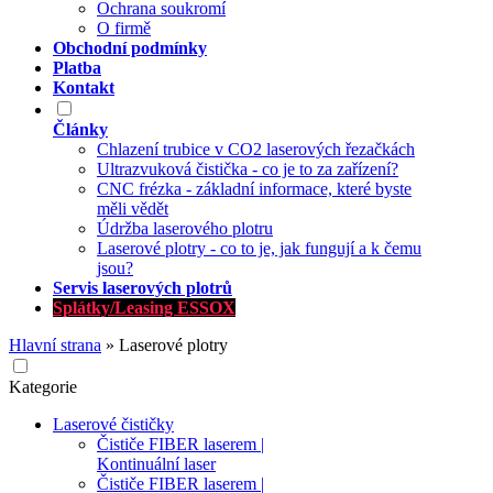
Ochrana soukromí
O firmě
Obchodní podmínky
Platba
Kontakt
Články
Chlazení trubice v CO2 laserových řezačkách
Ultrazvuková čistička - co je to za zařízení?
CNC frézka - základní informace, které byste
měli vědět
Údržba laserového plotru
Laserové plotry - co to je, jak fungují a k čemu
jsou?
Servis laserových plotrů
Splátky/Leasing ESSOX
Hlavní strana
»
Laserové plotry
Kategorie
Laserové čističky
Čističe FIBER laserem |
Kontinuální laser
Čističe FIBER laserem |