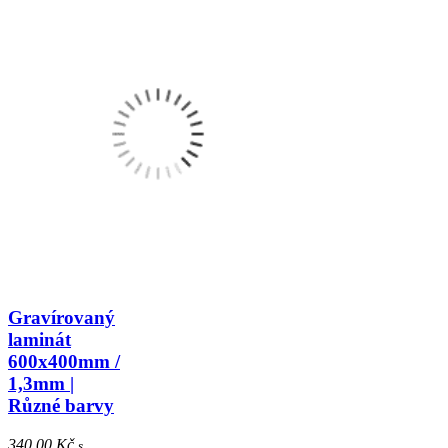
Gravírovaný
laminát
600x400mm /
1,3mm |
Různé barvy
340.00 Kč
s