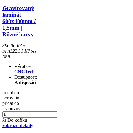
Gravírovaný
laminát
600x400mm /
1,5mm |
Různé barvy
390.00 Kč
s
322.31 Kč
DPH
bez
DPH
Výrobce:
CNCTech
Dostupnost:
K dispozici
přidat do
porovníní
přidat do
úschovny
ks
Do košíku
zobrazit detaily