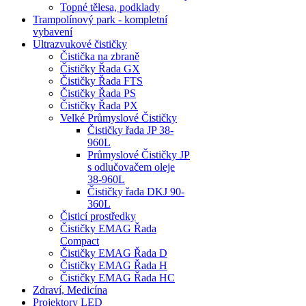
Topné tělesa, podklady
Trampolínový park - kompletní
vybavení
Ultrazvukové čističky
Čistička na zbraně
Čističky Řada GX
Čističky Řada FTS
Čističky Řada PS
Čističky Řada PX
Velké Průmyslové Čističky
Čističky řada JP 38-
960L
Průmyslové Čističky JP
s odlučovačem oleje
38-960L
Čističky řada DKJ 90-
360L
Čisticí prostředky
Čističky EMAG Řada
Compact
Čističky EMAG Řada D
Čističky EMAG Řada H
Čističky EMAG Řada HC
Zdraví, Medicína
Projektory LED