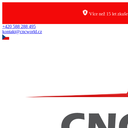
Více než 15 let zkuše
+420 588 288 495
kontakt@cncworld.cz