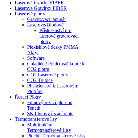
Laserová řezačka FIBER
Laserové Gravírky FIBER
Laserové plotry
Gravírovací laminát
Laserové-Diodové
Příslušenství pro
laserové gravírovací
plotry
Plexisklové desky PMMA
Akryl
Software
Chladiče / Pohlcovač kouře k
CO2 plotru
CO2 Laserové plotry
CO2 Trubice
Příslušenství k Laserovým
Plotrům
Řezací Plotry
Filmový řezací plotr od
Teneth
SK filmový řezací plotr
Termotransferové lisy
Multifunkční
Termotransferové Lisy
Ploché Termotransferové Lisy