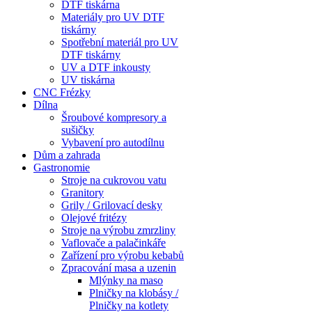
DTF tiskárna
Materiály pro UV DTF
tiskárny
Spotřební materiál pro UV
DTF tiskárny
UV a DTF inkousty
UV tiskárna
CNC Frézky
Dílna
Šroubové kompresory a
sušičky
Vybavení pro autodílnu
Dům a zahrada
Gastronomie
Stroje na cukrovou vatu
Granitory
Grily / Grilovací desky
Olejové fritézy
Stroje na výrobu zmrzliny
Vaflovače a palačinkáře
Zařízení pro výrobu kebabů
Zpracování masa a uzenin
Mlýnky na maso
Plničky na klobásy /
Plničky na kotlety