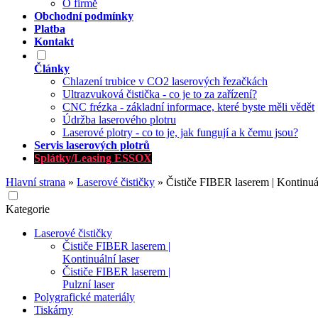
O firmě
Obchodní podmínky
Platba
Kontakt
Články
Chlazení trubice v CO2 laserových řezačkách
Ultrazvuková čistička - co je to za zařízení?
CNC frézka - základní informace, které byste měli vědět
Údržba laserového plotru
Laserové plotry - co to je, jak fungují a k čemu jsou?
Servis laserových plotrů
Splátky/Leasing ESSOX
Hlavní strana
»
Laserové čističky
»
Čističe FIBER laserem | Kontinuál
Kategorie
Laserové čističky
Čističe FIBER laserem |
Kontinuální laser
Čističe FIBER laserem |
Pulzní laser
Polygrafické materiály
Tiskárny