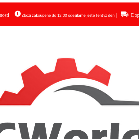
ností
|
Dop
|
Zboží zakoupené do 12:00 odesíláme ještě tentýž den