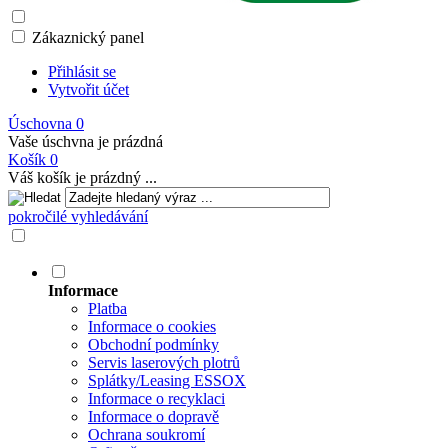
Zákaznický panel
Přihlásit se
Vytvořit účet
Úschovna
0
Vaše úschvna je prázdná
Košík
0
Váš košík je prázdný ...
pokročilé vyhledávání
Informace
Platba
Informace o cookies
Obchodní podmínky
Servis laserových plotrů
Splátky/Leasing ESSOX
Informace o recyklaci
Informace o dopravě
Ochrana soukromí