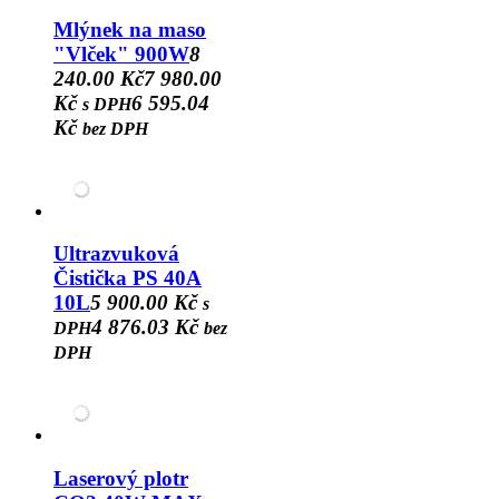
Mlýnek na maso
"Vlček" 900W
8
240.00 Kč
7 980.00
Kč
6 595.04
s DPH
Kč
bez DPH
Ultrazvuková
Čistička PS 40A
10L
5 900.00 Kč
s
4 876.03 Kč
DPH
bez
DPH
Laserový plotr