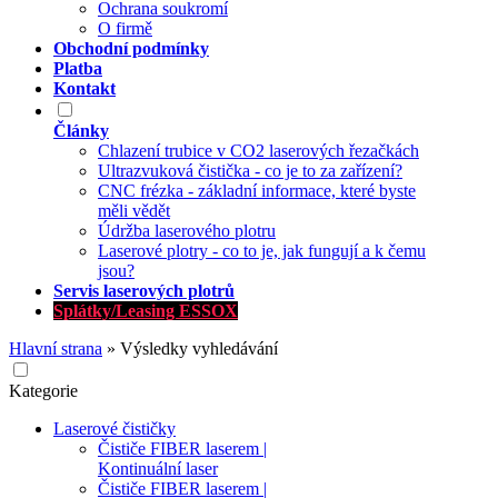
Ochrana soukromí
O firmě
Obchodní podmínky
Platba
Kontakt
Články
Chlazení trubice v CO2 laserových řezačkách
Ultrazvuková čistička - co je to za zařízení?
CNC frézka - základní informace, které byste
měli vědět
Údržba laserového plotru
Laserové plotry - co to je, jak fungují a k čemu
jsou?
Servis laserových plotrů
Splátky/Leasing ESSOX
Hlavní strana
»
Výsledky vyhledávání
Kategorie
Laserové čističky
Čističe FIBER laserem |
Kontinuální laser
Čističe FIBER laserem |