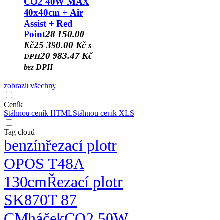
CO2 40W MAX
40x40cm + Air
Assist + Red
Point
28 150.00
Kč
25 390.00 Kč
s
20 983.47 Kč
DPH
bez DPH
zobrazit všechny
Ceník
Stáhnou ceník HTML
Stáhnou ceník XLS
Tag cloud
benzín
řezací plotr
OPOS T48A
130cm
Řezací plotr
SK870T 87
CM
háček
CO2 50W