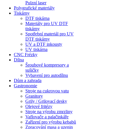
Pulzní laser
Polygrafické materiály
Tiskárny
DTF tiskárna
Materiály pro UV DTF
tiskárny
Spotřební materiál pro UV
DTF tiskárny
UV a DTF inkousty
UV tiskárna
CNC Frézky
Dílna
Šroubové kompresory a
sušičky
Vybavení pro autodílnu
Dům a zahrada
Gastronomie
Stroje na cukrovou vatu
Granitory
Grily / Grilovací desky
Olejové fritézy
Stroje na výrobu zmrzliny
Vaflovače a palačinkáře
Zařízení pro výrobu kebabů
Zpracování masa a uzenin