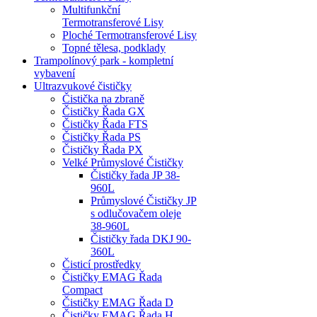
Multifunkční
Termotransferové Lisy
Ploché Termotransferové Lisy
Topné tělesa, podklady
Trampolínový park - kompletní
vybavení
Ultrazvukové čističky
Čistička na zbraně
Čističky Řada GX
Čističky Řada FTS
Čističky Řada PS
Čističky Řada PX
Velké Průmyslové Čističky
Čističky řada JP 38-
960L
Průmyslové Čističky JP
s odlučovačem oleje
38-960L
Čističky řada DKJ 90-
360L
Čisticí prostředky
Čističky EMAG Řada
Compact
Čističky EMAG Řada D
Čističky EMAG Řada H