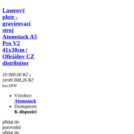
Laserový
plotr -
gravírovací
stroj
Atomstack A5
Pro V2
41x38cm |
Oficiálny CZ
distribútor
10 900.00 Kč
s
9 008.26 Kč
DPH
bez DPH
Výrobce:
Atomstack
Dostupnost:
K dispozici
přidat do
porovníní
přidat do