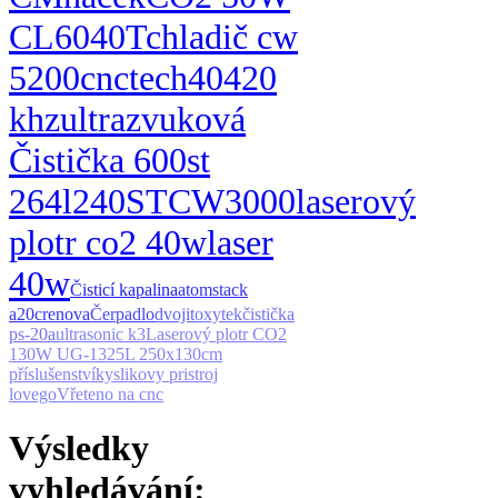
CL6040T
chladič cw
5200
cnctech
404
20
khz
ultrazvuková
Čistička 600st
264l
240ST
CW3000
laserový
plotr co2 40w
laser
40w
Čisticí kapalina
atomstack
a20
crenova
Čerpadlo
dvojit
oxytek
čistička
ps-20a
ultrasonic k3
Laserový plotr CO2
130W UG-1325L 250x130cm
příslušenství
kyslikovy pristroj
lovego
Vřeteno na cnc
Výsledky
vyhledávání: