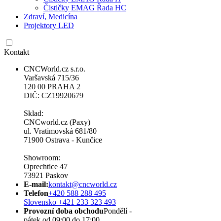
Čističky EMAG Řada HC
Zdraví, Medicína
Projektory LED
Kontakt
CNCWorld.cz s.r.o.
Varšavská 715/36
120 00 PRAHA 2
DIČ: CZ19920679
Sklad:
CNCworld.cz (Paxy)
ul. Vratimovská 681/80
71900 Ostrava - Kunčice
Showroom:
Oprechtice 47
73921 Paskov
E-mail:
kontakt@cncworld.cz
Telefon
+420 588 288 495
Slovensko +421 233 323 493
Provozní doba obchodu
Pondělí -
pátek od 09:00 do 17:00