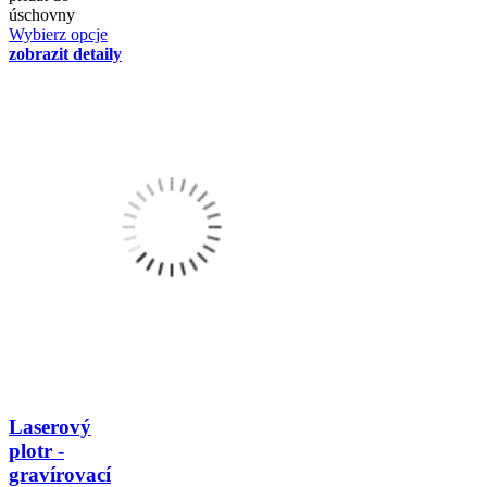
úschovny
Wybierz opcje
zobrazit detaily
Laserový
plotr -
gravírovací