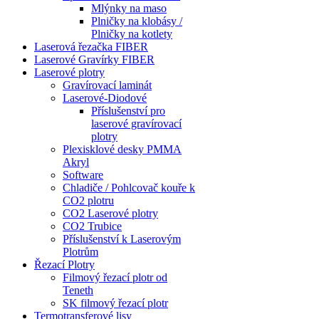
Mlýnky na maso
Plničky na klobásy /
Plničky na kotlety
Laserová řezačka FIBER
Laserové Gravírky FIBER
Laserové plotry
Gravírovací laminát
Laserové-Diodové
Příslušenství pro
laserové gravírovací
plotry
Plexisklové desky PMMA
Akryl
Software
Chladiče / Pohlcovač kouře k
CO2 plotru
CO2 Laserové plotry
CO2 Trubice
Příslušenství k Laserovým
Plotrům
Řezací Plotry
Filmový řezací plotr od
Teneth
SK filmový řezací plotr
Termotransferové lisy