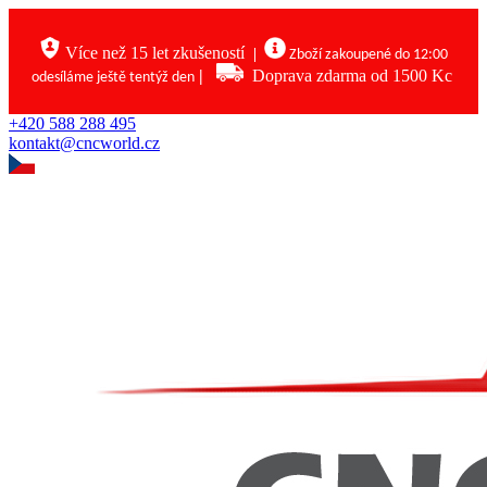
Více než 15 let zkušeností
|
Zboží zakoupené do 12:00
|
Doprava zdarma od 1500 Kc
odesíláme ještě tentýž den
+420 588 288 495
kontakt@cncworld.cz