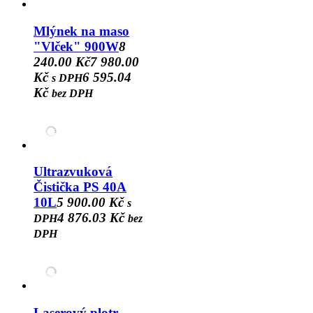
Mlýnek na maso
"Vlček" 900W
8
240.00 Kč
7 980.00
Kč
6 595.04
s DPH
Kč
bez DPH
Ultrazvuková
Čistička PS 40A
10L
5 900.00 Kč
s
4 876.03 Kč
DPH
bez
DPH
Laserový plotr