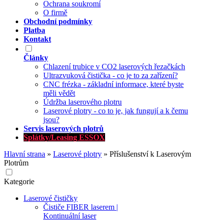
Ochrana soukromí
O firmě
Obchodní podmínky
Platba
Kontakt
Články
Chlazení trubice v CO2 laserových řezačkách
Ultrazvuková čistička - co je to za zařízení?
CNC frézka - základní informace, které byste
měli vědět
Údržba laserového plotru
Laserové plotry - co to je, jak fungují a k čemu
jsou?
Servis laserových plotrů
Splátky/Leasing ESSOX
Hlavní strana
»
Laserové plotry
»
Příslušenství k Laserovým
Plotrům
Kategorie
Laserové čističky
Čističe FIBER laserem |
Kontinuální laser