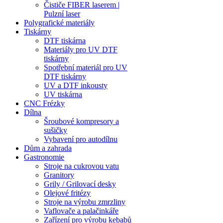
Čističe FIBER laserem |
Pulzní laser
Polygrafické materiály
Tiskárny
DTF tiskárna
Materiály pro UV DTF
tiskárny
Spotřební materiál pro UV
DTF tiskárny
UV a DTF inkousty
UV tiskárna
CNC Frézky
Dílna
Šroubové kompresory a
sušičky
Vybavení pro autodílnu
Dům a zahrada
Gastronomie
Stroje na cukrovou vatu
Granitory
Grily / Grilovací desky
Olejové fritézy
Stroje na výrobu zmrzliny
Vaflovače a palačinkáře
Zařízení pro výrobu kebabů