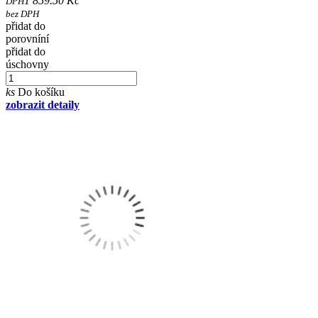
1 859.50 Kč
DPH
bez DPH
přidat do
porovníní
přidat do
úschovny
ks
Do košíku
zobrazit detaily