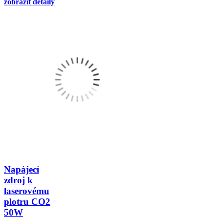
zobrazit detaily
Napájecí
zdroj k
laserovému
plotru CO2
50W