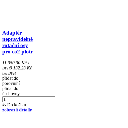
Adaptér
nepravidelné
rotační osy
pro co2 plotr
11 050.00 Kč
s
9 132.23 Kč
DPH
bez DPH
přidat do
porovníní
přidat do
úschovny
ks
Do košíku
zobrazit detaily