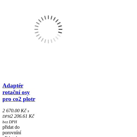
Adaptér
rotační osy
pro co2 plotr
2 670.00 Kč
s
2 206.61 Kč
DPH
bez DPH
přidat do
porovníní