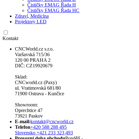
Čističky EMAG Řada H
Čističky EMAG Řada HC
Zdraví, Medicína
Projektory LED
Kontakt
CNCWorld.cz s.r.o.
Varšavská 715/36
120 00 PRAHA 2
DIČ: CZ19920679
Sklad:
CNCworld.cz (Paxy)
ul. Vratimovská 681/80
71900 Ostrava - Kunčice
Showroom:
Oprechtice 47
73921 Paskov
E-mail:
kontakt@cncworld.cz
Telefon
+420 588 288 495
Slovensko +421 233 323 493
Provozní doba obchodu
Pondělí -