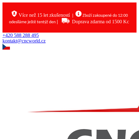
Více než 15 let zkušeností
|
Zboží zakoupené do 12:00
|
Doprava zdarma od 1500 Kc
odesíláme ještě tentýž den
+420 588 288 495
kontakt@cncworld.cz