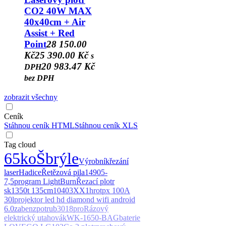
CO2 40W MAX
40x40cm + Air
Assist + Red
Point
28 150.00
Kč
25 390.00 Kč
s
20 983.47 Kč
DPH
bez DPH
zobrazit všechny
Ceník
Stáhnou ceník HTML
Stáhnou ceník XLS
Tag cloud
65
koŠ
brýle
Výrobník
řezání
laser
Hadice
Řetězová pila
1490
5-
7,5
program LightBurn
Řezací plotr
sk1350t 135cm
10403XX1
hrot
px 100A
30l
projektor led hd diamond wifi android
6.0
za
benz
potrub
3018pro
Rázový
elektrický utahovák
WK-1650-BAG
baterie