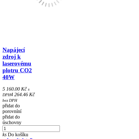
Napájecí
zdroj k
laserovému
plotru CO2
40W
5 160.00 Kč
s
4 264.46 Kč
DPH
bez DPH
přidat do
porovníní
přidat do
úschovny
ks
Do košíku