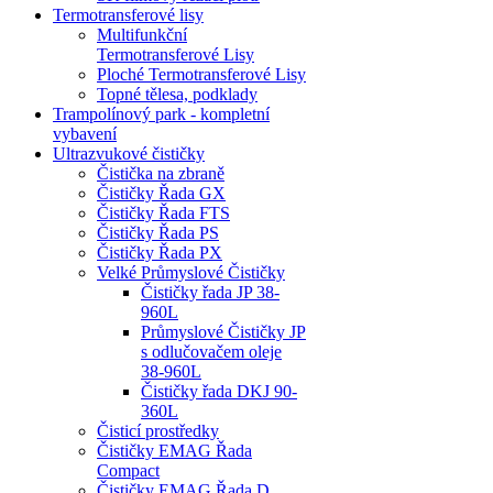
Termotransferové lisy
Multifunkční
Termotransferové Lisy
Ploché Termotransferové Lisy
Topné tělesa, podklady
Trampolínový park - kompletní
vybavení
Ultrazvukové čističky
Čistička na zbraně
Čističky Řada GX
Čističky Řada FTS
Čističky Řada PS
Čističky Řada PX
Velké Průmyslové Čističky
Čističky řada JP 38-
960L
Průmyslové Čističky JP
s odlučovačem oleje
38-960L
Čističky řada DKJ 90-
360L
Čisticí prostředky
Čističky EMAG Řada
Compact
Čističky EMAG Řada D