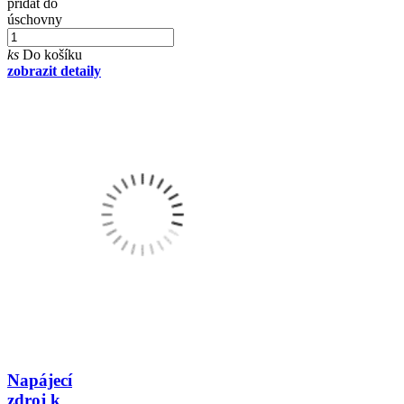
přidat do
úschovny
ks
Do košíku
zobrazit detaily
Napájecí
zdroj k