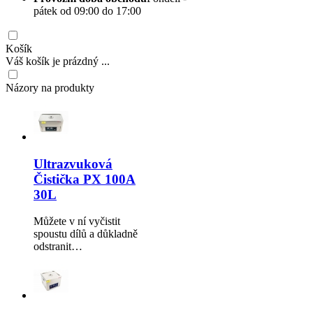
pátek od 09:00 do 17:00
Košík
Váš košík je prázdný ...
Názory na produkty
Ultrazvuková
Čistička PX 100A
30L
Můžete v ní vyčistit
spoustu dílů a důkladně
odstranit…