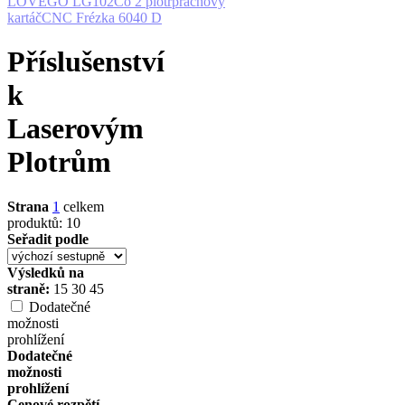
LOVEGO LG102
Co 2 plotr
prachový
kartáč
CNC Frézka 6040 D
Příslušenství
k
Laserovým
Plotrům
Strana
1
celkem
produktů: 10
Seřadit podle
Výsledků na
straně:
15
30
45
Dodatečné
možnosti
prohlížení
Dodatečné
možnosti
prohlížení
Cenové rozpětí