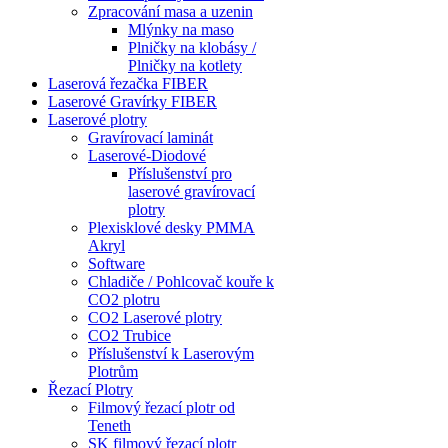
Zpracování masa a uzenin
Mlýnky na maso
Plničky na klobásy /
Plničky na kotlety
Laserová řezačka FIBER
Laserové Gravírky FIBER
Laserové plotry
Gravírovací laminát
Laserové-Diodové
Příslušenství pro
laserové gravírovací
plotry
Plexisklové desky PMMA
Akryl
Software
Chladiče / Pohlcovač kouře k
CO2 plotru
CO2 Laserové plotry
CO2 Trubice
Příslušenství k Laserovým
Plotrům
Řezací Plotry
Filmový řezací plotr od
Teneth
SK filmový řezací plotr