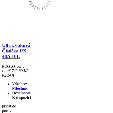
Ultrazvuková
Čistička PX
40A 10L
8 160.00 Kč
s
6 743.80 Kč
DPH
bez DPH
Výrobce:
Mtechnic
Dostupnost:
K dispozici
přidat do
porovníní