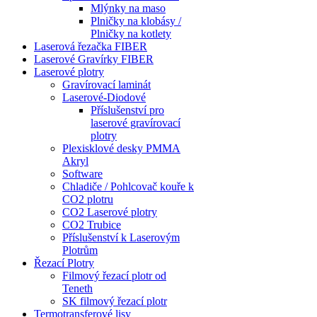
Mlýnky na maso
Plničky na klobásy /
Plničky na kotlety
Laserová řezačka FIBER
Laserové Gravírky FIBER
Laserové plotry
Gravírovací laminát
Laserové-Diodové
Příslušenství pro
laserové gravírovací
plotry
Plexisklové desky PMMA
Akryl
Software
Chladiče / Pohlcovač kouře k
CO2 plotru
CO2 Laserové plotry
CO2 Trubice
Příslušenství k Laserovým
Plotrům
Řezací Plotry
Filmový řezací plotr od
Teneth
SK filmový řezací plotr
Termotransferové lisy