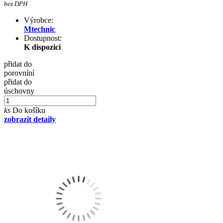
bez DPH
Výrobce:
Mtechnic
Dostupnost:
K dispozici
přidat do
porovníní
přidat do
úschovny
ks
Do košíku
zobrazit detaily