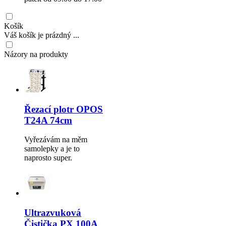
Košík
Váš košík je prázdný ...
Názory na produkty
Řezací plotr OPOS
T24A 74cm
Vyřezávám na měm
samolepky a je to
naprosto super.
Ultrazvuková
Čistička PX 100A