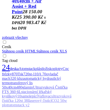
40x40cm + Air
Assist + Red
Point
28 150.00
Kč
25 390.00 Kč
s
20 983.47 Kč
DPH
bez DPH
zobrazit všechny
Ceník
Stáhnou ceník HTML
Stáhnou ceník XLS
Tag cloud
24
deska
Atomstack
plást
ložisko
plotry
Cnc
frézky
870T
sk720
st-110
A 70
ovladač
mach3
20 khz
automatický hydraulický
termotransferový lis
50x40cm
480g
lamin
Ultrazvuková Čistička
FTS 360 6L
stacionární lékařský
kyslíkový
10
samolepící
Vaflovac
ultrazvuková
čistička 120st 38l
laserový čistící
CO2 50w
plotr
atomstack v2