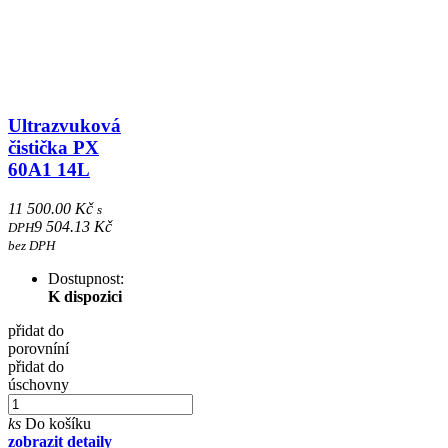
Ultrazvuková
čistička PX
60A1 14L
11 500.00 Kč
s
9 504.13 Kč
DPH
bez DPH
Dostupnost:
K dispozici
přidat do
porovníní
přidat do
úschovny
ks
Do košíku
zobrazit detaily