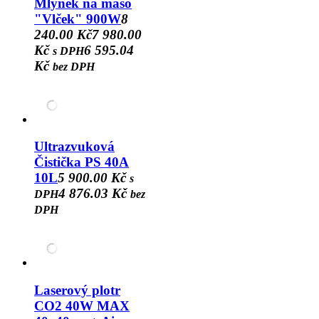
Mlýnek na maso
"Vlček" 900W
8
240.00 Kč
7 980.00
Kč
6 595.04
s DPH
Kč
bez DPH
Ultrazvuková
Čistička PS 40A
10L
5 900.00 Kč
s
4 876.03 Kč
DPH
bez
DPH
Laserový plotr
CO2 40W MAX