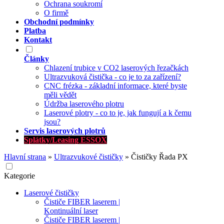
Ochrana soukromí
O firmě
Obchodní podmínky
Platba
Kontakt
Články
Chlazení trubice v CO2 laserových řezačkách
Ultrazvuková čistička - co je to za zařízení?
CNC frézka - základní informace, které byste
měli vědět
Údržba laserového plotru
Laserové plotry - co to je, jak fungují a k čemu
jsou?
Servis laserových plotrů
Splátky/Leasing ESSOX
Hlavní strana
»
Ultrazvukové čističky
»
Čističky Řada PX
Kategorie
Laserové čističky
Čističe FIBER laserem |
Kontinuální laser
Čističe FIBER laserem |