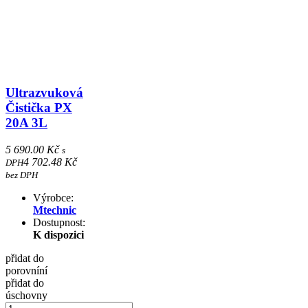
Ultrazvuková
Čistička PX
20A 3L
5 690.00 Kč
s
4 702.48 Kč
DPH
bez DPH
Výrobce:
Mtechnic
Dostupnost:
K dispozici
přidat do
porovníní
přidat do
úschovny