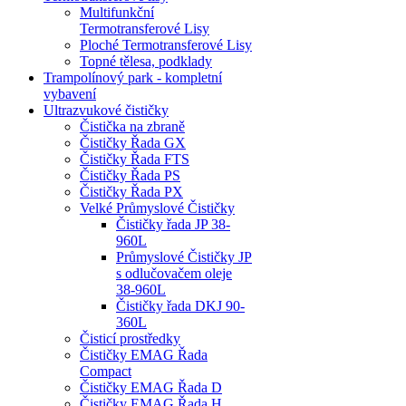
Multifunkční
Termotransferové Lisy
Ploché Termotransferové Lisy
Topné tělesa, podklady
Trampolínový park - kompletní
vybavení
Ultrazvukové čističky
Čistička na zbraně
Čističky Řada GX
Čističky Řada FTS
Čističky Řada PS
Čističky Řada PX
Velké Průmyslové Čističky
Čističky řada JP 38-
960L
Průmyslové Čističky JP
s odlučovačem oleje
38-960L
Čističky řada DKJ 90-
360L
Čisticí prostředky
Čističky EMAG Řada
Compact
Čističky EMAG Řada D
Čističky EMAG Řada H