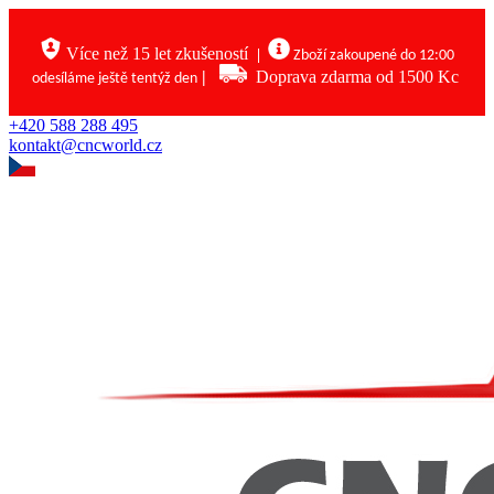
Více než 15 let zkušeností
|
Zboží zakoupené do 12:00
|
Doprava zdarma od 1500 Kc
odesíláme ještě tentýž den
+420 588 288 495
kontakt@cncworld.cz