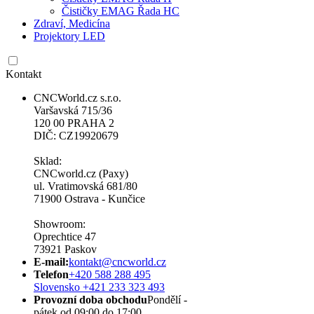
Čističky EMAG Řada HC
Zdraví, Medicína
Projektory LED
Kontakt
CNCWorld.cz s.r.o.
Varšavská 715/36
120 00 PRAHA 2
DIČ: CZ19920679
Sklad:
CNCworld.cz (Paxy)
ul. Vratimovská 681/80
71900 Ostrava - Kunčice
Showroom:
Oprechtice 47
73921 Paskov
E-mail:
kontakt@cncworld.cz
Telefon
+420 588 288 495
Slovensko +421 233 323 493
Provozní doba obchodu
Pondělí -
pátek od 09:00 do 17:00