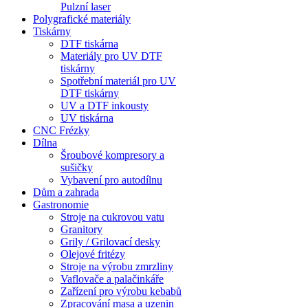
Pulzní laser
Polygrafické materiály
Tiskárny
DTF tiskárna
Materiály pro UV DTF
tiskárny
Spotřební materiál pro UV
DTF tiskárny
UV a DTF inkousty
UV tiskárna
CNC Frézky
Dílna
Šroubové kompresory a
sušičky
Vybavení pro autodílnu
Dům a zahrada
Gastronomie
Stroje na cukrovou vatu
Granitory
Grily / Grilovací desky
Olejové fritézy
Stroje na výrobu zmrzliny
Vaflovače a palačinkáře
Zařízení pro výrobu kebabů
Zpracování masa a uzenin