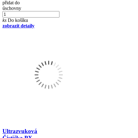
přidat do
úschovny
ks
Do košíku
zobrazit detaily
Ultrazvuková
Čistička PX