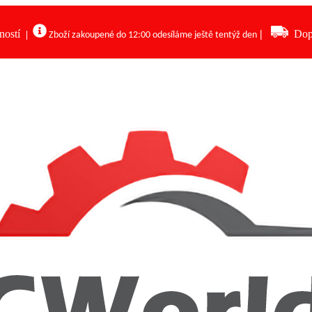
ností
|
Dop
|
Zboží zakoupené do 12:00 odesíláme ještě tentýž den