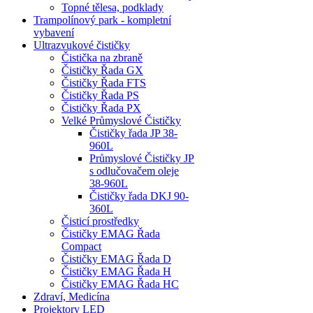
Topné tělesa, podklady
Trampolínový park - kompletní
vybavení
Ultrazvukové čističky
Čistička na zbraně
Čističky Řada GX
Čističky Řada FTS
Čističky Řada PS
Čističky Řada PX
Velké Průmyslové Čističky
Čističky řada JP 38-
960L
Průmyslové Čističky JP
s odlučovačem oleje
38-960L
Čističky řada DKJ 90-
360L
Čisticí prostředky
Čističky EMAG Řada
Compact
Čističky EMAG Řada D
Čističky EMAG Řada H
Čističky EMAG Řada HC
Zdraví, Medicína
Projektory LED