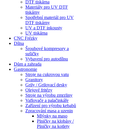
DTF tiskárna
Materiály pro UV DTF
tiskárny
Spotřební materiál pro UV
DTF tiskárny
UV a DTF inkousty
UV tiskárna
CNC Frézky
Dílna
Šroubové kompresory a
sušičky
Vybavení pro autodílnu
Dům a zahrada
Gastronomie
Stroje na cukrovou vatu
Granitory
Grily / Grilovací desky
Olejové fritézy
Stroje na výrobu zmrzliny
Vaflovače a palačinkáře
Zařízení pro výrobu kebabů
Zpracování masa a uzenin
Mlýnky na maso
Plničky na klobásy /
Plničky na kotlety