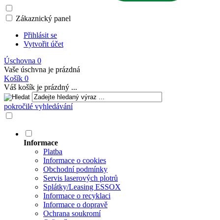
Zákaznický panel
Přihlásit se
Vytvořit účet
Úschovna
0
Vaše úschvna je prázdná
Košík
0
Váš košík je prázdný ...
pokročilé vyhledávání
Informace
Platba
Informace o cookies
Obchodní podmínky
Servis laserových plotrů
Splátky/Leasing ESSOX
Informace o recyklaci
Informace o dopravě
Ochrana soukromí