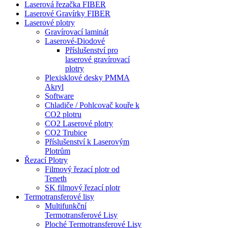
Laserová řezačka FIBER
Laserové Gravírky FIBER
Laserové plotry
Gravírovací laminát
Laserové-Diodové
Příslušenství pro
laserové gravírovací
plotry
Plexisklové desky PMMA
Akryl
Software
Chladiče / Pohlcovač kouře k
CO2 plotru
CO2 Laserové plotry
CO2 Trubice
Příslušenství k Laserovým
Plotrům
Řezací Plotry
Filmový řezací plotr od
Teneth
SK filmový řezací plotr
Termotransferové lisy
Multifunkční
Termotransferové Lisy
Ploché Termotransferové Lisy