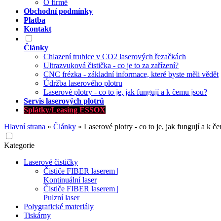
O firmě
Obchodní podmínky
Platba
Kontakt
Články
Chlazení trubice v CO2 laserových řezačkách
Ultrazvuková čistička - co je to za zařízení?
CNC frézka - základní informace, které byste měli vědět
Údržba laserového plotru
Laserové plotry - co to je, jak fungují a k čemu jsou?
Servis laserových plotrů
Splátky/Leasing ESSOX
Hlavní strana
»
Články
»
Laserové plotry - co to je, jak fungují a k č
Kategorie
Laserové čističky
Čističe FIBER laserem |
Kontinuální laser
Čističe FIBER laserem |
Pulzní laser
Polygrafické materiály
Tiskárny