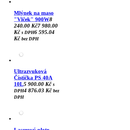
Mlýnek na maso
"Vlček" 900W
8
240.00 Kč
7 980.00
Kč
6 595.04
s DPH
Kč
bez DPH
Ultrazvuková
Čistička PS 40A
10L
5 900.00 Kč
s
4 876.03 Kč
DPH
bez
DPH
Laserový plotr