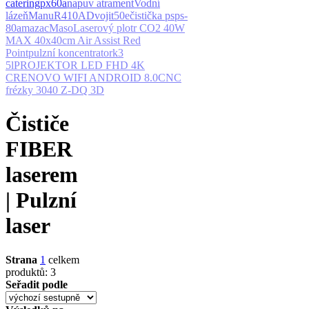
catering
px60a
nap
uv atrament
Vodní
lázeň
Manu
R410A
Dvojit
50e
čistička ps
ps-
80a
mazac
Maso
Laserový plotr CO2 40W
MAX 40x40cm Air Assist Red
Point
pulzní koncentrator
k3
5l
PROJEKTOR LED FHD 4K
CRENOVO WIFI ANDROID 8.0
CNC
frézky 3040 Z-DQ 3D
Čističe
FIBER
laserem
| Pulzní
laser
Strana
1
celkem
produktů: 3
Seřadit podle