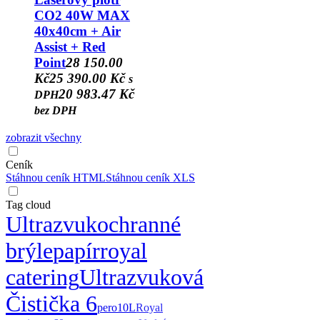
CO2 40W MAX
40x40cm + Air
Assist + Red
Point
28 150.00
Kč
25 390.00 Kč
s
20 983.47 Kč
DPH
bez DPH
zobrazit všechny
Ceník
Stáhnou ceník HTML
Stáhnou ceník XLS
Tag cloud
Ultrazvuk
ochranné
brýle
papír
royal
catering
Ultrazvuková
Čistička 6
pero
10L
Royal