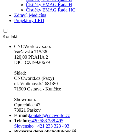
Čističky EMAG Řada H
Čističky EMAG Řada HC
Zdraví, Medicína
Projektory LED
Kontakt
CNCWorld.cz s.r.o.
Varšavská 715/36
120 00 PRAHA 2
DIČ: CZ19920679
Sklad:
CNCworld.cz (Paxy)
ul. Vratimovská 681/80
71900 Ostrava - Kunčice
Showroom:
Oprechtice 47
73921 Paskov
E-mail:
kontakt@cncworld.cz
Telefon
+420 588 288 495
Slovensko +421 233 323 493
Provozní doba obchodu
Pondělí -