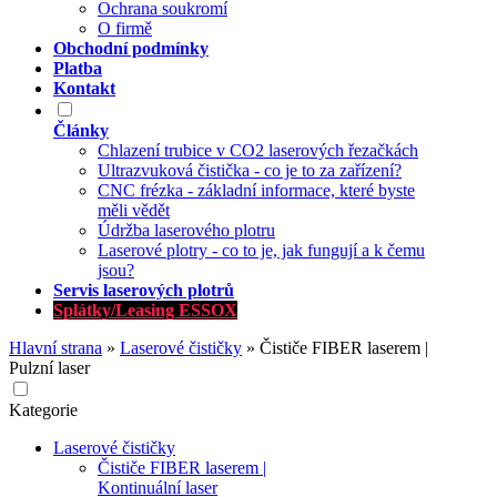
Ochrana soukromí
O firmě
Obchodní podmínky
Platba
Kontakt
Články
Chlazení trubice v CO2 laserových řezačkách
Ultrazvuková čistička - co je to za zařízení?
CNC frézka - základní informace, které byste
měli vědět
Údržba laserového plotru
Laserové plotry - co to je, jak fungují a k čemu
jsou?
Servis laserových plotrů
Splátky/Leasing ESSOX
Hlavní strana
»
Laserové čističky
»
Čističe FIBER laserem |
Pulzní laser
Kategorie
Laserové čističky
Čističe FIBER laserem |
Kontinuální laser