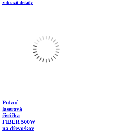
zobrazit detaily
Pulzní
laserová
čistička
FIBER 500W
na dřevo/kov