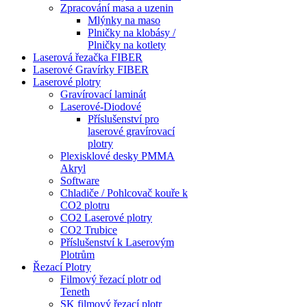
Zpracování masa a uzenin
Mlýnky na maso
Plničky na klobásy /
Plničky na kotlety
Laserová řezačka FIBER
Laserové Gravírky FIBER
Laserové plotry
Gravírovací laminát
Laserové-Diodové
Příslušenství pro
laserové gravírovací
plotry
Plexisklové desky PMMA
Akryl
Software
Chladiče / Pohlcovač kouře k
CO2 plotru
CO2 Laserové plotry
CO2 Trubice
Příslušenství k Laserovým
Plotrům
Řezací Plotry
Filmový řezací plotr od
Teneth
SK filmový řezací plotr