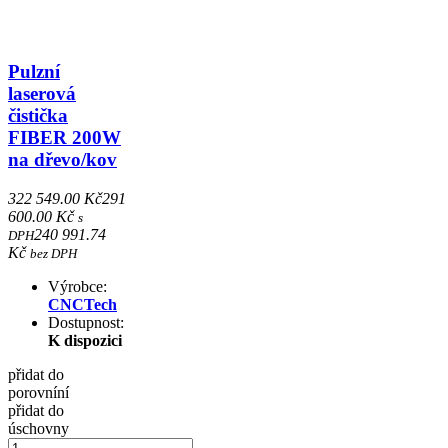
Pulzní
laserová
čistička
FIBER 200W
na dřevo/kov
322 549.00 Kč
291
600.00 Kč
s
240 991.74
DPH
Kč
bez DPH
Výrobce:
CNCTech
Dostupnost:
K dispozici
přidat do
porovníní
přidat do
úschovny