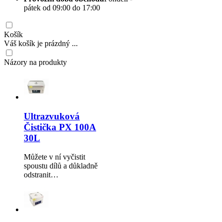
pátek od 09:00 do 17:00
Košík
Váš košík je prázdný ...
Názory na produkty
Ultrazvuková
Čistička PX 100A
30L
Můžete v ní vyčistit
spoustu dílů a důkladně
odstranit…