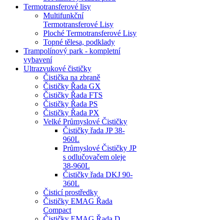
Termotransferové lisy
Multifunkční
Termotransferové Lisy
Ploché Termotransferové Lisy
Topné tělesa, podklady
Trampolínový park - kompletní
vybavení
Ultrazvukové čističky
Čistička na zbraně
Čističky Řada GX
Čističky Řada FTS
Čističky Řada PS
Čističky Řada PX
Velké Průmyslové Čističky
Čističky řada JP 38-
960L
Průmyslové Čističky JP
s odlučovačem oleje
38-960L
Čističky řada DKJ 90-
360L
Čisticí prostředky
Čističky EMAG Řada
Compact
Čističky EMAG Řada D