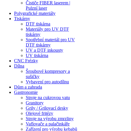
Čističe FIBER laserem |
Pulzní laser
Polygrafické materiály
Tiskárny
DTF tiskárna
Materiály pro UV DTF
tiskárny
Spotřební materiál pro UV
DTF tiskárny
UV a DTF inkousty
UV tiskárna
CNC Frézky
Dílna
Šroubové kompresory a
sušičky
Vybavení pro autodílnu
Dům a zahrada
Gastronomie
Stroje na cukrovou vatu
Granitory
Grily / Grilovací desky
Olejové fritézy
Stroje na výrobu zmrzliny
Vaflovače a palačinkáře
Zařízení pro výrobu kebabů