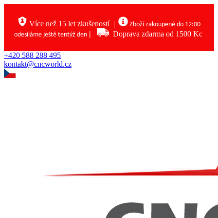
Více než 15 let zkušeností
|
Zboží zakoupené do 12:00
|
Doprava zdarma od 1500 Kc
odesíláme ještě tentýž den
+420 588 288 495
kontakt@cncworld.cz