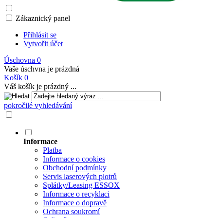
Zákaznický panel
Přihlásit se
Vytvořit účet
Úschovna
0
Vaše úschvna je prázdná
Košík
0
Váš košík je prázdný ...
pokročilé vyhledávání
Informace
Platba
Informace o cookies
Obchodní podmínky
Servis laserových plotrů
Splátky/Leasing ESSOX
Informace o recyklaci
Informace o dopravě
Ochrana soukromí