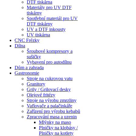
DTF tiskárna
Materiály pro UV DTF
tiskárny
Spotřební materiál pro UV
DTF tiskárny
UV a DTF inkousty
UV tiskárna
CNC Frézky
Dílna
Šroubové kompresory a
sušičky
Vybavení pro autodílnu
Dům a zahrada
Gastronomie
Stroje na cukrovou vatu
Granitory
Grily / Grilovací desky
Olejové fritézy
Stroje na výrobu zmrzliny
Vaflovače a palačinkáře
Zařízení pro výrobu kebabů
Zpracování masa a uzenin
Mlýnky na maso
Plničky na klobásy /
Plničky na kotlety