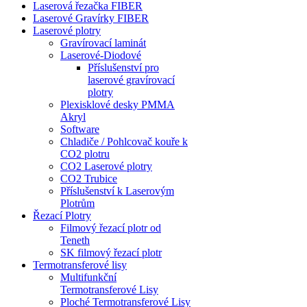
Laserová řezačka FIBER
Laserové Gravírky FIBER
Laserové plotry
Gravírovací laminát
Laserové-Diodové
Příslušenství pro
laserové gravírovací
plotry
Plexisklové desky PMMA
Akryl
Software
Chladiče / Pohlcovač kouře k
CO2 plotru
CO2 Laserové plotry
CO2 Trubice
Příslušenství k Laserovým
Plotrům
Řezací Plotry
Filmový řezací plotr od
Teneth
SK filmový řezací plotr
Termotransferové lisy
Multifunkční
Termotransferové Lisy
Ploché Termotransferové Lisy