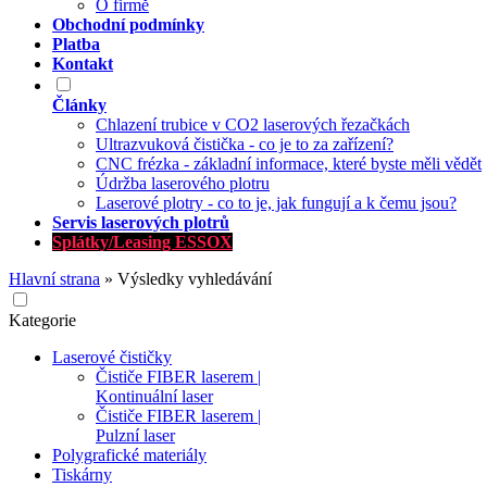
O firmě
Obchodní podmínky
Platba
Kontakt
Články
Chlazení trubice v CO2 laserových řezačkách
Ultrazvuková čistička - co je to za zařízení?
CNC frézka - základní informace, které byste měli vědět
Údržba laserového plotru
Laserové plotry - co to je, jak fungují a k čemu jsou?
Servis laserových plotrů
Splátky/Leasing ESSOX
Hlavní strana
»
Výsledky vyhledávání
Kategorie
Laserové čističky
Čističe FIBER laserem |
Kontinuální laser
Čističe FIBER laserem |
Pulzní laser
Polygrafické materiály
Tiskárny