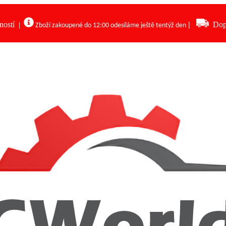
ností
|
Dop
|
Zboží zakoupené do 12:00 odesíláme ještě tentýž den