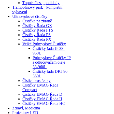
Topné tělesa, podklady
Trampolínový park - kompletní
vybavení
Ultrazvukové čističky
Čistička na zbraně
Čističky Řada GX
Čističky Řada FTS
Čističky Řada PS
Čističky Řada PX
Velké Průmyslové Čističky
Čističky řada JP 38-
960L
Průmyslové Čističky JP
s odlučovačem oleje
38-960L
Čističky řada DKJ 90-
360L
Čisticí prostředky
Čističky EMAG Řada
Compact
Čističky EMAG Řada D
Čističky EMAG Řada H
Čističky EMAG Řada HC
Zdraví, Medicína
Projektory LED