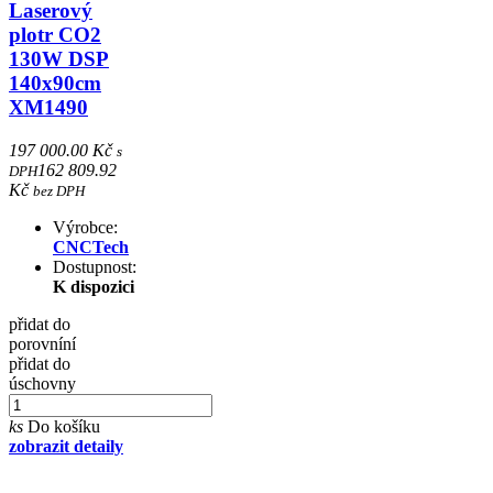
Laserový
plotr CO2
130W DSP
140x90cm
XM1490
197 000.00 Kč
s
162 809.92
DPH
Kč
bez DPH
Výrobce:
CNCTech
Dostupnost:
K dispozici
přidat do
porovníní
přidat do
úschovny
ks
Do košíku
zobrazit detaily