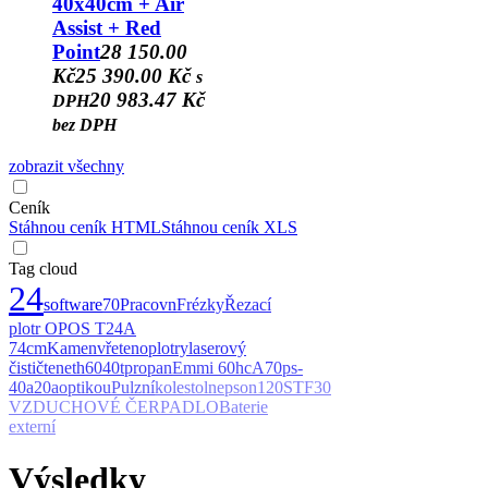
40x40cm + Air
Assist + Red
Point
28 150.00
Kč
25 390.00 Kč
s
20 983.47 Kč
DPH
bez DPH
zobrazit všechny
Ceník
Stáhnou ceník HTML
Stáhnou ceník XLS
Tag cloud
24
software
70
Pracovn
Frézky
Řezací
plotr OPOS T24A
74cm
Kamen
vřeteno
plotry
laserový
čistič
teneth
6040t
propan
Emmi 60hc
A70
ps-
40a
20a
optikou
Pulzní
kole
stoln
epson
120ST
F30
VZDUCHOVÉ ČERPADLO
Baterie
externí
Výsledky