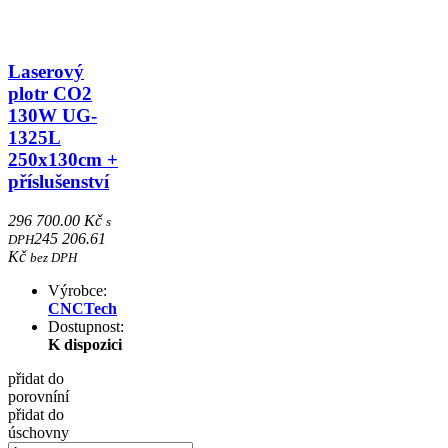
Laserový
plotr CO2
130W UG-
1325L
250x130cm +
příslušenství
296 700.00 Kč
s
245 206.61
DPH
Kč
bez DPH
Výrobce:
CNCTech
Dostupnost:
K dispozici
přidat do
porovníní
přidat do
úschovny