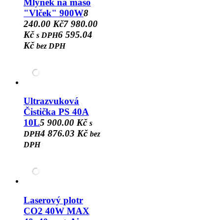
Mlýnek na maso
"Vlček" 900W
8
240.00 Kč
7 980.00
Kč
6 595.04
s DPH
Kč
bez DPH
Ultrazvuková
Čistička PS 40A
10L
5 900.00 Kč
s
4 876.03 Kč
DPH
bez
DPH
Laserový plotr
CO2 40W MAX