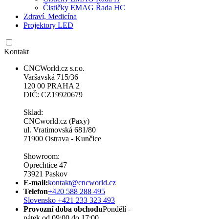
Čističky EMAG Řada HC
Zdraví, Medicína
Projektory LED
Kontakt
CNCWorld.cz s.r.o.
Varšavská 715/36
120 00 PRAHA 2
DIČ: CZ19920679
Sklad:
CNCworld.cz (Paxy)
ul. Vratimovská 681/80
71900 Ostrava - Kunčice
Showroom:
Oprechtice 47
73921 Paskov
E-mail:
kontakt@cncworld.cz
Telefon
+420 588 288 495
Slovensko +421 233 323 493
Provozní doba obchodu
Pondělí -
pátek od 09:00 do 17:00