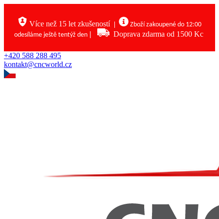
Více než 15 let zkušeností
|
Zboží zakoupené do 12:00
|
Doprava zdarma od 1500 Kc
odesíláme ještě tentýž den
+420 588 288 495
kontakt@cncworld.cz