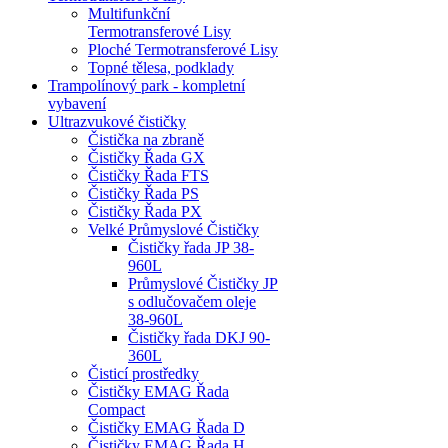
Multifunkční
Termotransferové Lisy
Ploché Termotransferové Lisy
Topné tělesa, podklady
Trampolínový park - kompletní
vybavení
Ultrazvukové čističky
Čistička na zbraně
Čističky Řada GX
Čističky Řada FTS
Čističky Řada PS
Čističky Řada PX
Velké Průmyslové Čističky
Čističky řada JP 38-
960L
Průmyslové Čističky JP
s odlučovačem oleje
38-960L
Čističky řada DKJ 90-
360L
Čisticí prostředky
Čističky EMAG Řada
Compact
Čističky EMAG Řada D
Čističky EMAG Řada H