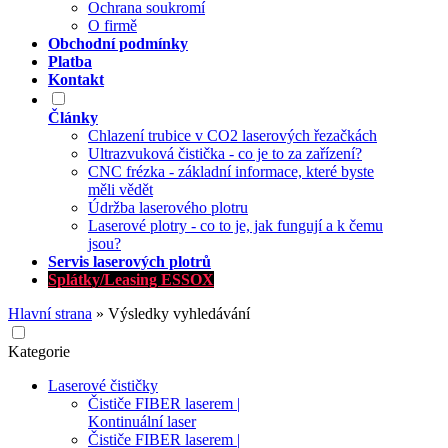
Ochrana soukromí
O firmě
Obchodní podmínky
Platba
Kontakt
Články
Chlazení trubice v CO2 laserových řezačkách
Ultrazvuková čistička - co je to za zařízení?
CNC frézka - základní informace, které byste
měli vědět
Údržba laserového plotru
Laserové plotry - co to je, jak fungují a k čemu
jsou?
Servis laserových plotrů
Splátky/Leasing ESSOX
Hlavní strana
»
Výsledky vyhledávání
Kategorie
Laserové čističky
Čističe FIBER laserem |
Kontinuální laser
Čističe FIBER laserem |