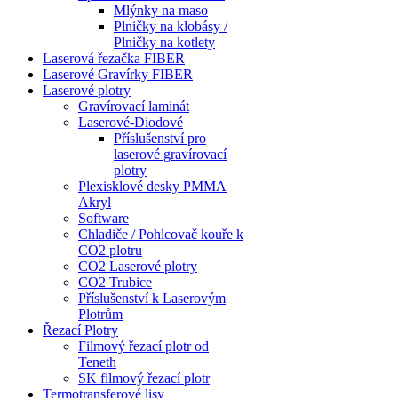
Mlýnky na maso
Plničky na klobásy /
Plničky na kotlety
Laserová řezačka FIBER
Laserové Gravírky FIBER
Laserové plotry
Gravírovací laminát
Laserové-Diodové
Příslušenství pro
laserové gravírovací
plotry
Plexisklové desky PMMA
Akryl
Software
Chladiče / Pohlcovač kouře k
CO2 plotru
CO2 Laserové plotry
CO2 Trubice
Příslušenství k Laserovým
Plotrům
Řezací Plotry
Filmový řezací plotr od
Teneth
SK filmový řezací plotr
Termotransferové lisy