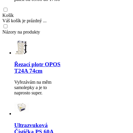
Košík
Váš košík je prázdný ...
Názory na produkty
Řezací plotr OPOS
T24A 74cm
Vyřezávám na měm
samolepky a je to
naprosto super.
Ultrazvuková
Čistička PS 60A