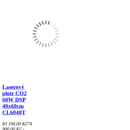
Laserový
plotr CO2
60W DSP
40x60cm
CL6040T
83 190.00 Kč
74
900.00 Kč
s