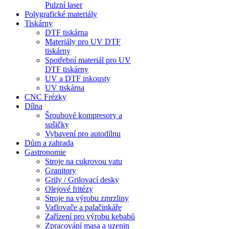
Pulzní laser
Polygrafické materiály
Tiskárny
DTF tiskárna
Materiály pro UV DTF
tiskárny
Spotřební materiál pro UV
DTF tiskárny
UV a DTF inkousty
UV tiskárna
CNC Frézky
Dílna
Šroubové kompresory a
sušičky
Vybavení pro autodílnu
Dům a zahrada
Gastronomie
Stroje na cukrovou vatu
Granitory
Grily / Grilovací desky
Olejové fritézy
Stroje na výrobu zmrzliny
Vaflovače a palačinkáře
Zařízení pro výrobu kebabů
Zpracování masa a uzenin