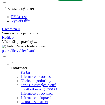
Zákaznický panel
Přihlásit se
Vytvořit účet
Úschovna
0
Vaše úschvna je prázdná
Košík
0
Váš košík je prázdný ...
pokročilé vyhledávání
Informace
Platba
Informace o cookies
Obchodní podmínky
Servis laserových plotrů
Splátky/Leasing ESSOX
Informace o recyklaci
Informace o dopravě
Ochrana soukromí