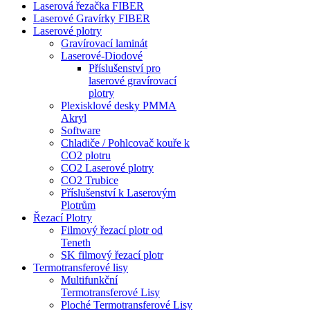
Laserová řezačka FIBER
Laserové Gravírky FIBER
Laserové plotry
Gravírovací laminát
Laserové-Diodové
Příslušenství pro
laserové gravírovací
plotry
Plexisklové desky PMMA
Akryl
Software
Chladiče / Pohlcovač kouře k
CO2 plotru
CO2 Laserové plotry
CO2 Trubice
Příslušenství k Laserovým
Plotrům
Řezací Plotry
Filmový řezací plotr od
Teneth
SK filmový řezací plotr
Termotransferové lisy
Multifunkční
Termotransferové Lisy
Ploché Termotransferové Lisy