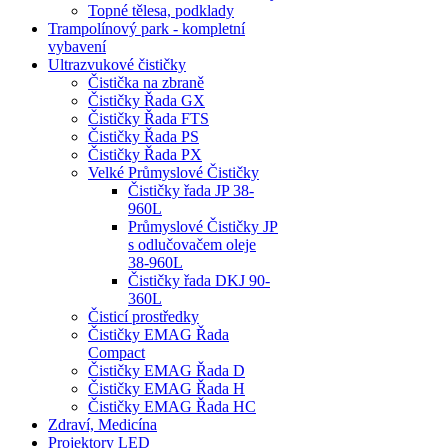
Topné tělesa, podklady
Trampolínový park - kompletní
vybavení
Ultrazvukové čističky
Čistička na zbraně
Čističky Řada GX
Čističky Řada FTS
Čističky Řada PS
Čističky Řada PX
Velké Průmyslové Čističky
Čističky řada JP 38-
960L
Průmyslové Čističky JP
s odlučovačem oleje
38-960L
Čističky řada DKJ 90-
360L
Čisticí prostředky
Čističky EMAG Řada
Compact
Čističky EMAG Řada D
Čističky EMAG Řada H
Čističky EMAG Řada HC
Zdraví, Medicína
Projektory LED