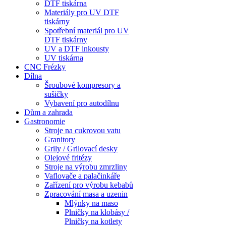
DTF tiskárna
Materiály pro UV DTF
tiskárny
Spotřební materiál pro UV
DTF tiskárny
UV a DTF inkousty
UV tiskárna
CNC Frézky
Dílna
Šroubové kompresory a
sušičky
Vybavení pro autodílnu
Dům a zahrada
Gastronomie
Stroje na cukrovou vatu
Granitory
Grily / Grilovací desky
Olejové fritézy
Stroje na výrobu zmrzliny
Vaflovače a palačinkáře
Zařízení pro výrobu kebabů
Zpracování masa a uzenin
Mlýnky na maso
Plničky na klobásy /
Plničky na kotlety