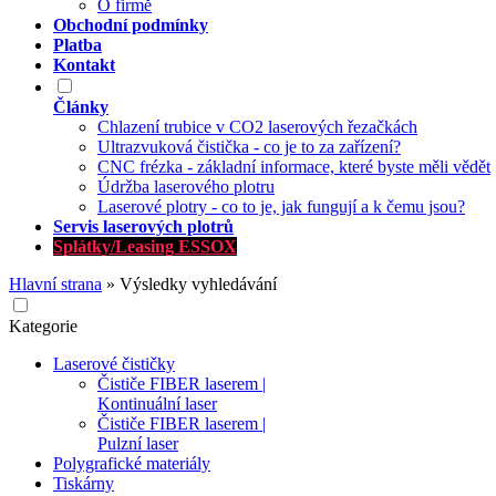
O firmě
Obchodní podmínky
Platba
Kontakt
Články
Chlazení trubice v CO2 laserových řezačkách
Ultrazvuková čistička - co je to za zařízení?
CNC frézka - základní informace, které byste měli vědět
Údržba laserového plotru
Laserové plotry - co to je, jak fungují a k čemu jsou?
Servis laserových plotrů
Splátky/Leasing ESSOX
Hlavní strana
»
Výsledky vyhledávání
Kategorie
Laserové čističky
Čističe FIBER laserem |
Kontinuální laser
Čističe FIBER laserem |
Pulzní laser
Polygrafické materiály
Tiskárny