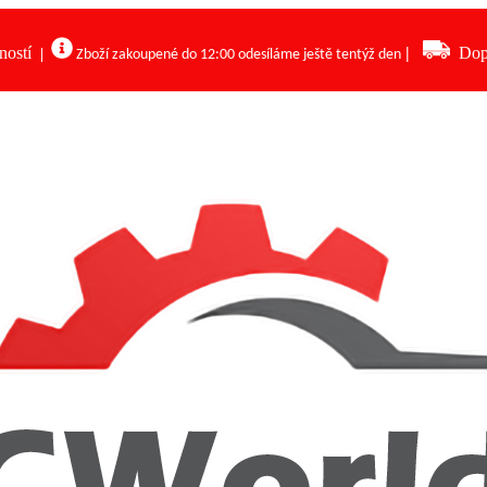
ností
|
Dop
|
Zboží zakoupené do 12:00 odesíláme ještě tentýž den