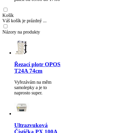
Košík
Váš košík je prázdný ...
Názory na produkty
Řezací plotr OPOS
T24A 74cm
Vyřezávám na měm
samolepky a je to
naprosto super.
Ultrazvuková
Čistička PX 100A