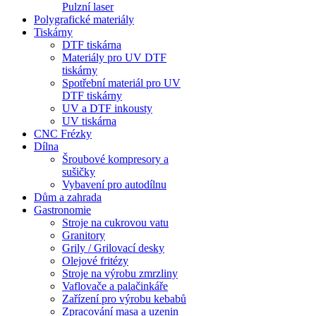
Pulzní laser
Polygrafické materiály
Tiskárny
DTF tiskárna
Materiály pro UV DTF
tiskárny
Spotřební materiál pro UV
DTF tiskárny
UV a DTF inkousty
UV tiskárna
CNC Frézky
Dílna
Šroubové kompresory a
sušičky
Vybavení pro autodílnu
Dům a zahrada
Gastronomie
Stroje na cukrovou vatu
Granitory
Grily / Grilovací desky
Olejové fritézy
Stroje na výrobu zmrzliny
Vaflovače a palačinkáře
Zařízení pro výrobu kebabů
Zpracování masa a uzenin