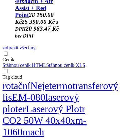
40x40cm + Air
Assist + Red
Point
28 150.00
Kč
25 390.00 Kč
s
20 983.47 Kč
DPH
bez DPH
zobrazit všechny
Ceník
Stáhnou ceník HTML
Stáhnou ceník XLS
Tag cloud
rotační
Neje
termotransferový
lis
EM-080
laserový
ploter
Laserový Plotr
CO2 50W 40x40
xm-
1060
mach