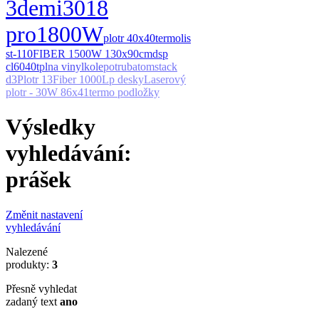
3
demi
3018
pro
1800W
plotr 40x40
termolis
st-110
FIBER 1500W 130x90cm
dsp
cl6040t
pl
na vinyl
kole
potrub
atomstack
d3
Plotr 13
Fiber 1000
Lp desky
Laserový
plotr - 30W 86x41
termo podložky
Výsledky
vyhledávání:
prášek
Změnit nastavení
vyhledávání
Nalezené
produkty:
3
Přesně vyhledat
zadaný text
ano