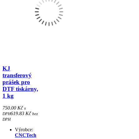
KJ
transferový
prášek pro
DTF tiskárny,
1 kg
750.00 Kč
s
619.83 Kč
DPH
bez
DPH
Výrobce:
CNCTech