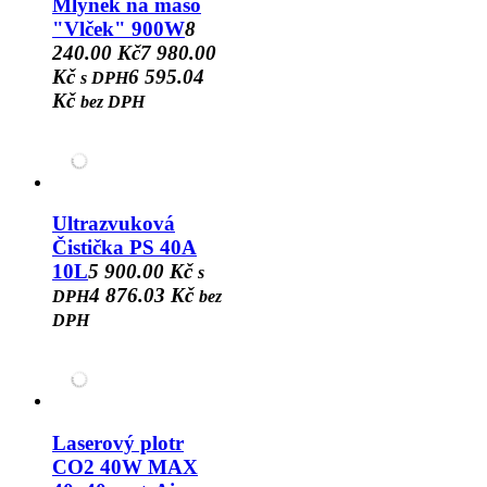
Mlýnek na maso
"Vlček" 900W
8
240.00 Kč
7 980.00
Kč
6 595.04
s DPH
Kč
bez DPH
Ultrazvuková
Čistička PS 40A
10L
5 900.00 Kč
s
4 876.03 Kč
DPH
bez
DPH
Laserový plotr
CO2 40W MAX