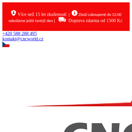
Více než 15 let zkušeností
|
Zboží zakoupené do 12:00
|
Doprava zdarma od 1500 Kc
odesíláme ještě tentýž den
+420 588 288 495
kontakt@cncworld.cz