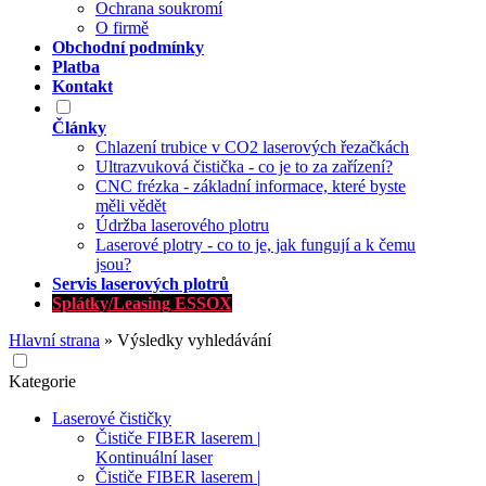
Ochrana soukromí
O firmě
Obchodní podmínky
Platba
Kontakt
Články
Chlazení trubice v CO2 laserových řezačkách
Ultrazvuková čistička - co je to za zařízení?
CNC frézka - základní informace, které byste
měli vědět
Údržba laserového plotru
Laserové plotry - co to je, jak fungují a k čemu
jsou?
Servis laserových plotrů
Splátky/Leasing ESSOX
Hlavní strana
»
Výsledky vyhledávání
Kategorie
Laserové čističky
Čističe FIBER laserem |
Kontinuální laser
Čističe FIBER laserem |