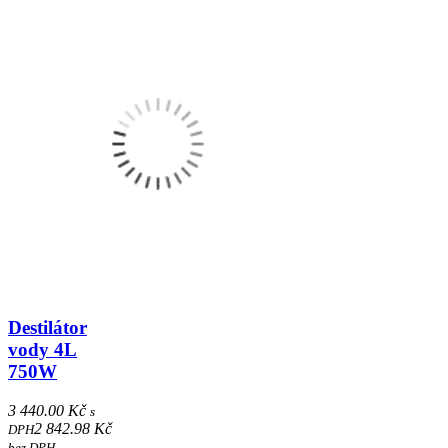
Destilátor
vody 4L
750W
3 440.00 Kč
s
2 842.98 Kč
DPH
bez DPH