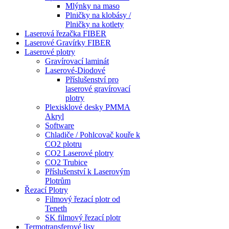
Mlýnky na maso
Plničky na klobásy /
Plničky na kotlety
Laserová řezačka FIBER
Laserové Gravírky FIBER
Laserové plotry
Gravírovací laminát
Laserové-Diodové
Příslušenství pro
laserové gravírovací
plotry
Plexisklové desky PMMA
Akryl
Software
Chladiče / Pohlcovač kouře k
CO2 plotru
CO2 Laserové plotry
CO2 Trubice
Příslušenství k Laserovým
Plotrům
Řezací Plotry
Filmový řezací plotr od
Teneth
SK filmový řezací plotr
Termotransferové lisy