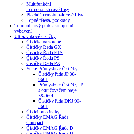
Multifunkční
Termotransferové Lisy
Ploché Termotransferové Lisy
Topné tělesa, podklady
Trampolínový park - kompletní
vybavení
Ultrazvukové čističky
Čistička na zbraně
Čističky Řada GX
Čističky Řada FTS
Čističky Řada PS
Čističky Řada PX
Velké Průmyslové Čističky
Čističky řada JP 38-
960L
Průmyslové Čističky JP
s odlučovačem oleje
38-960L
Čističky řada DKJ 90-
360L
Čisticí prostředky
Čističky EMAG Řada
Compact
Čističky EMAG Řada D
Čističky EMAG Řada H