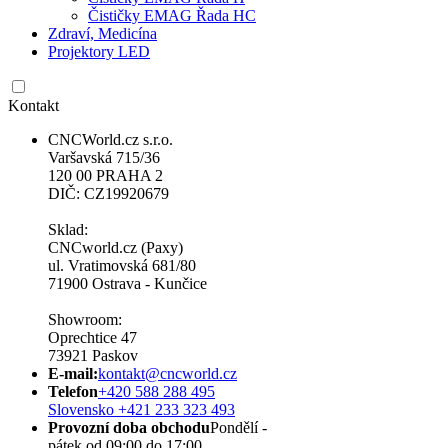
Čističky EMAG Řada HC
Zdraví, Medicína
Projektory LED
Kontakt
CNCWorld.cz s.r.o.
Varšavská 715/36
120 00 PRAHA 2
DIČ: CZ19920679
Sklad:
CNCworld.cz (Paxy)
ul. Vratimovská 681/80
71900 Ostrava - Kunčice
Showroom:
Oprechtice 47
73921 Paskov
E-mail:
kontakt@cncworld.cz
Telefon
+420 588 288 495
Slovensko +421 233 323 493
Provozní doba obchodu
Pondělí -
pátek od 09:00 do 17:00