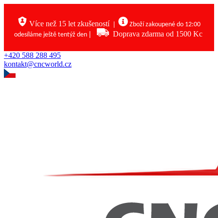
Více než 15 let zkušeností
|
Zboží zakoupené do 12:00
|
Doprava zdarma od 1500 Kc
odesíláme ještě tentýž den
+420 588 288 495
kontakt@cncworld.cz