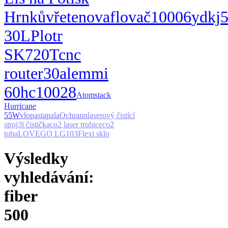
Hrnků
vřeteno
vaflovač
10006
ydkj
30L
Plotr
SK720T
cnc
router
30al
emmi
60hc
10028
Atomstack
Hurricane
55W
vlo
pasta
pala
Ochrann
laserový čistící
stroj
3l čistička
co2 laser trubice
co2
tuba
LOVEGO LG103
Flexi sklo
Výsledky
vyhledávání:
fiber
500