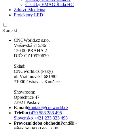
Čističky EMAG Řada HC
Zdraví, Medicína
Projektory LED
Kontakt
CNCWorld.cz s.r.o.
Varšavská 715/36
120 00 PRAHA 2
DIČ: CZ19920679
Sklad:
CNCworld.cz (Paxy)
ul. Vratimovská 681/80
71900 Ostrava - Kunčice
Showroom:
Oprechtice 47
73921 Paskov
E-mail:
kontakt@cncworld.cz
Telefon
+420 588 288 495
Slovensko +421 233 323 493
Provozní doba obchodu
Pondělí -
pátek od 09:00 do 17:00