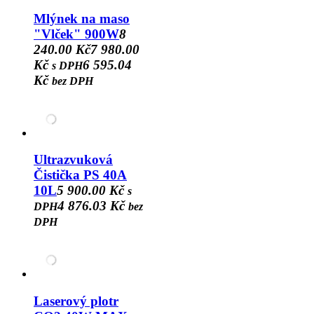
Mlýnek na maso
"Vlček" 900W
8
240.00 Kč
7 980.00
Kč
6 595.04
s DPH
Kč
bez DPH
Ultrazvuková
Čistička PS 40A
10L
5 900.00 Kč
s
4 876.03 Kč
DPH
bez
DPH
Laserový plotr