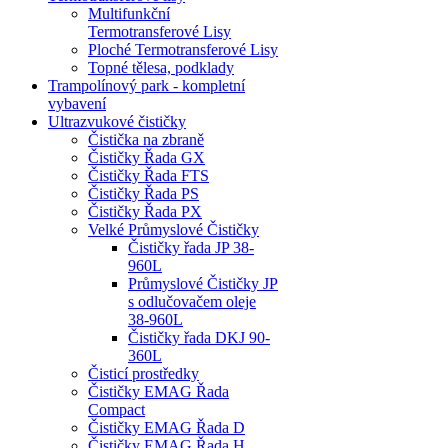
Multifunkční
Termotransferové Lisy
Ploché Termotransferové Lisy
Topné tělesa, podklady
Trampolínový park - kompletní
vybavení
Ultrazvukové čističky
Čistička na zbraně
Čističky Řada GX
Čističky Řada FTS
Čističky Řada PS
Čističky Řada PX
Velké Průmyslové Čističky
Čističky řada JP 38-
960L
Průmyslové Čističky JP
s odlučovačem oleje
38-960L
Čističky řada DKJ 90-
360L
Čisticí prostředky
Čističky EMAG Řada
Compact
Čističky EMAG Řada D
Čističky EMAG Řada H