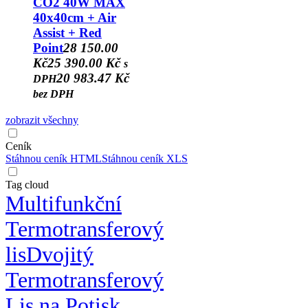
CO2 40W MAX
40x40cm + Air
Assist + Red
Point
28 150.00
Kč
25 390.00 Kč
s
20 983.47 Kč
DPH
bez DPH
zobrazit všechny
Ceník
Stáhnou ceník HTML
Stáhnou ceník XLS
Tag cloud
Multifunkční
Termotransferový
lis
Dvojitý
Termotransferový
Lis na Potisk