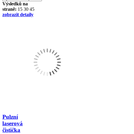
Výsledků na
straně:
15
30
45
zobrazit detaily
Pulzní
laserová
čistička