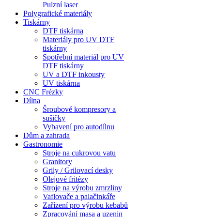
Pulzní laser
Polygrafické materiály
Tiskárny
DTF tiskárna
Materiály pro UV DTF
tiskárny
Spotřební materiál pro UV
DTF tiskárny
UV a DTF inkousty
UV tiskárna
CNC Frézky
Dílna
Šroubové kompresory a
sušičky
Vybavení pro autodílnu
Dům a zahrada
Gastronomie
Stroje na cukrovou vatu
Granitory
Grily / Grilovací desky
Olejové fritézy
Stroje na výrobu zmrzliny
Vaflovače a palačinkáře
Zařízení pro výrobu kebabů
Zpracování masa a uzenin