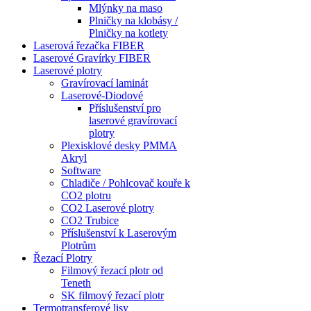
Mlýnky na maso
Plničky na klobásy /
Plničky na kotlety
Laserová řezačka FIBER
Laserové Gravírky FIBER
Laserové plotry
Gravírovací laminát
Laserové-Diodové
Příslušenství pro
laserové gravírovací
plotry
Plexisklové desky PMMA
Akryl
Software
Chladiče / Pohlcovač kouře k
CO2 plotru
CO2 Laserové plotry
CO2 Trubice
Příslušenství k Laserovým
Plotrům
Řezací Plotry
Filmový řezací plotr od
Teneth
SK filmový řezací plotr
Termotransferové lisy