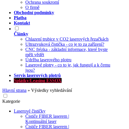
Ochrana soukromí
O firmě
Obchodní podmínky
Platba
Kontakt
Články
Chlazení trubice v CO2 laserových řezačkách
Ultrazvuková čistička - co je to za zařízení?
CNC frézka - základní informace, které byste
měli vědět
Údržba laserového plotru
Laserové plotry - co to je, jak fungují a k čemu
jsou?
Servis laserových plotrů
Splátky/Leasing ESSOX
Hlavní strana
»
Výsledky vyhledávání
Kategorie
Laserové čističky
Čističe FIBER laserem |
Kontinuální laser
Čističe FIBER laserem |