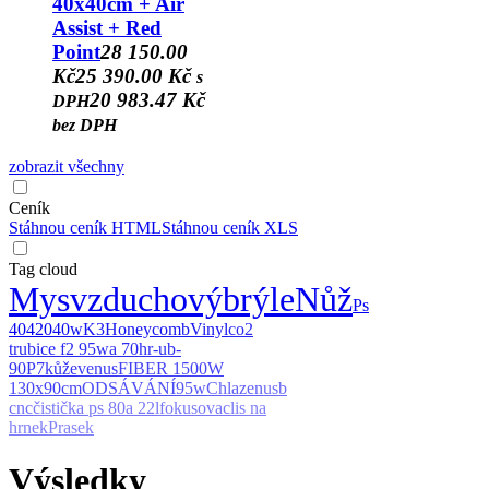
40x40cm + Air
Assist + Red
Point
28 150.00
Kč
25 390.00 Kč
s
20 983.47 Kč
DPH
bez DPH
zobrazit všechny
Ceník
Stáhnou ceník HTML
Stáhnou ceník XLS
Tag cloud
Mys
vzduchový
brýle
Nůž
Ps
40
420
40w
K3
Honeycomb
Vinyl
co2
trubice f2 95w
a 70
hr-ub-
90
P7
kůže
venus
FIBER 1500W
130x90cm
ODSÁVÁNÍ
95w
Chlazen
usb
cnc
čistička ps 80a 22l
fokusovac
lis na
hrnek
Prasek
Výsledky