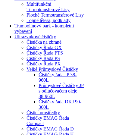
Multifunkční
Termotransferové Lisy
Ploché Termotransferové Lisy
Topné tělesa, podklady
Trampolínový park - kompletní
vybavení
Ultrazvukové čističky
Čistička na zbraně
Čističky Řada GX
Čističky Řada FTS
Čističky Řada PS
Čističky Řada PX
Velké Průmyslové Čističky
Čističky řada JP 38-
960L
Průmyslové Čističky JP
s odlučovačem oleje
38-960L
Čističky řada DKJ 90-
360L
Čisticí prostředky
Čističky EMAG Řada
Compact
Čističky EMAG Řada D
Čističky EMAG Řada H