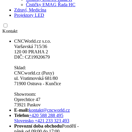
Čističky EMAG Řada HC
Zdraví, Medicína
Projektory LED
Kontakt
CNCWorld.cz s.r.o.
Varšavská 715/36
120 00 PRAHA 2
DIČ: CZ19920679
Sklad:
CNCworld.cz (Paxy)
ul. Vratimovská 681/80
71900 Ostrava - Kunčice
Showroom:
Oprechtice 47
73921 Paskov
E-mail:
kontakt@cncworld.cz
Telefon
+420 588 288 495
Slovensko +421 233 323 493
Provozní doba obchodu
Pondělí -
pátek od 09:00 do 17:00