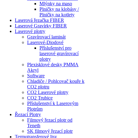
Mlýnky na maso
Plničky na klobásy /
Plničky na kotlety
Laserová řezačka FIBER
Laserové Gravírky FIBER
Laserové plotry
Gravírovací laminát
Laserové-Diodové
Příslušenství pro
laserové gravírovací
plotry
Plexisklové desky PMMA
Akryl
Software
Chladiče / Pohlcovač kouře k
CO2 plotru
CO2 Laserové plotry
CO2 Trubice
Příslušenství k Laserovým
Plotrům
Řezací Plotry
Filmový řezací plotr od
Teneth
SK filmový řezací plotr
Termotransferové lisy