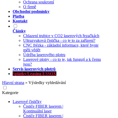
Ochrana soukromí
O firmě
Obchodní podmínky
Platba
Kontakt
Články
Chlazení trubice v CO2 laserových řezačkách
Ultrazvuková čistička - co je to za zařízení?
CNC frézka - základní informace, které byste
měli vědět
Údržba laserového plotru
Laserové plotry - co to je, jak fungují a k čemu
jsou?
Servis laserových plotrů
Splátky/Leasing ESSOX
Hlavní strana
»
Výsledky vyhledávání
Kategorie
Laserové čističky
Čističe FIBER laserem |
Kontinuální laser
Čističe FIBER laserem |