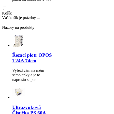
Košík
Váš košík je prázdný ...
Názory na produkty
Řezací plotr OPOS
T24A 74cm
Vyřezávám na měm
samolepky a je to
naprosto super.
Ultrazvuková
Čistička PS 60A