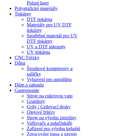
Pulzní laser
Polygrafické materiály
Tiskárny
DTF tiskárna
Materiály pro UV DTF
tiskárny
Spotřební materiál pro UV
DTF tiskárny
UV a DTF inkousty
UV tiskárna
CNC Frézky
Dílna
Šroubové kompresory a
sušičky
Vybavení pro autodílnu
Dům a zahrada
Gastronomie
Stroje na cukrovou vatu
Granitory
Grily / Grilovací desky
Olejové fritézy
Stroje na výrobu zmrzliny
Vaflovače a palačinkáře
Zařízení pro výrobu kebabů
Zpracování masa a uzenin