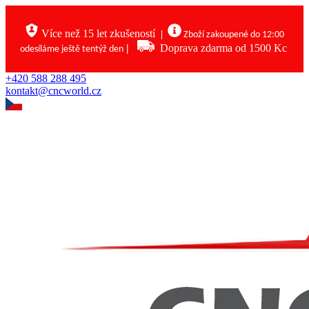
Více než 15 let zkušeností
|
Zboží zakoupené do 12:00
|
Doprava zdarma od 1500 Kc
odesíláme ještě tentýž den
+420 588 288 495
kontakt@cncworld.cz