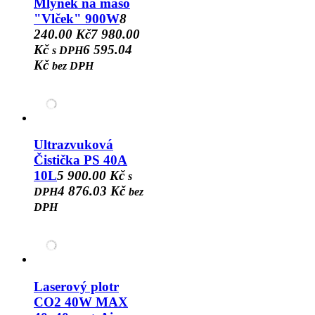
Mlýnek na maso
"Vlček" 900W
8
240.00 Kč
7 980.00
Kč
6 595.04
s DPH
Kč
bez DPH
Ultrazvuková
Čistička PS 40A
10L
5 900.00 Kč
s
4 876.03 Kč
DPH
bez
DPH
Laserový plotr
CO2 40W MAX