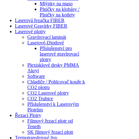
Mlýnky na maso
Plničky na klobásy /
Plničky na kotlety
Laserová řezačka FIBER
Laserové Gravírky FIBER
Laserové plotry
Gravírovací laminát
Laserové-Diodové
Příslušenství pro
laserové gravírovací
plotry
Plexisklové desky PMMA
Akryl
Software
Chladiče / Pohlcovač kouře k
CO2 plotru
CO2 Laserové plotry
CO2 Trubice
Příslušenství k Laserovým
Plotrům
Řezací Plotry
Filmový řezací plotr od
Teneth
SK filmový řezací plotr
Termotransferové lisy