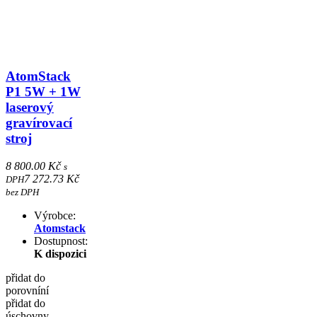
AtomStack
P1 5W + 1W
laserový
gravírovací
stroj
8 800.00 Kč
s
7 272.73 Kč
DPH
bez DPH
Výrobce:
Atomstack
Dostupnost:
K dispozici
přidat do
porovníní
přidat do
úschovny