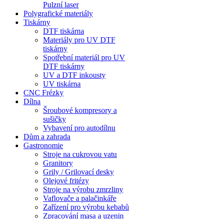
Pulzní laser
Polygrafické materiály
Tiskárny
DTF tiskárna
Materiály pro UV DTF
tiskárny
Spotřební materiál pro UV
DTF tiskárny
UV a DTF inkousty
UV tiskárna
CNC Frézky
Dílna
Šroubové kompresory a
sušičky
Vybavení pro autodílnu
Dům a zahrada
Gastronomie
Stroje na cukrovou vatu
Granitory
Grily / Grilovací desky
Olejové fritézy
Stroje na výrobu zmrzliny
Vaflovače a palačinkáře
Zařízení pro výrobu kebabů
Zpracování masa a uzenin