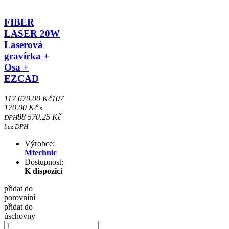
FIBER
LASER 20W
Laserová
gravírka +
Osa +
EZCAD
117 670.00 Kč
107
170.00 Kč
s
88 570.25 Kč
DPH
bez DPH
Výrobce:
Mtechnic
Dostupnost:
K dispozici
přidat do
porovníní
přidat do
úschovny