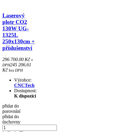
Laserový
plotr CO2
130W UG-
1325L
250x130cm +
příslušenství
296 700.00 Kč
s
245 206.61
DPH
Kč
bez DPH
Výrobce:
CNCTech
Dostupnost:
K dispozici
přidat do
porovníní
přidat do
úschovny