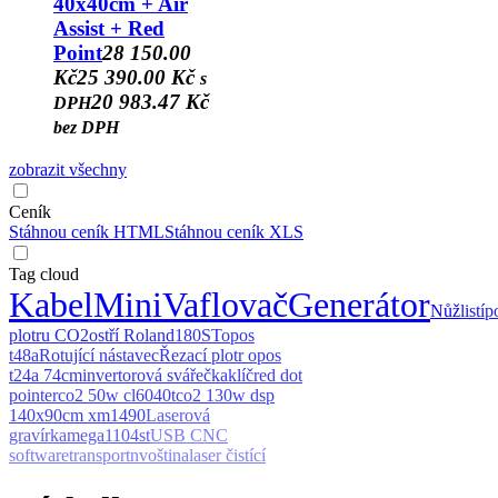
40x40cm + Air
Assist + Red
Point
28 150.00
Kč
25 390.00 Kč
s
20 983.47 Kč
DPH
bez DPH
zobrazit všechny
Ceník
Stáhnou ceník HTML
Stáhnou ceník XLS
Tag cloud
Kabel
Mini
Vaflovač
Generátor
Nůž
listí
p
plotru CO2
ostří Roland
180ST
opos
t48a
Rotující nástavec
Řezací plotr opos
t24a 74cm
invertorová svářečka
klíč
red dot
pointer
co2 50w cl6040t
co2 130w dsp
140x90cm xm1490
Laserová
gravírka
mega
1104st
USB CNC
software
transportn
voština
laser čistící