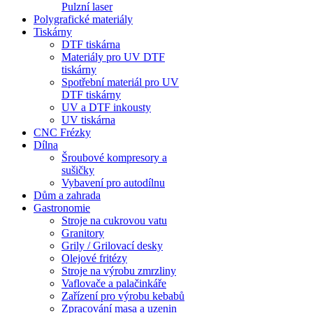
Pulzní laser
Polygrafické materiály
Tiskárny
DTF tiskárna
Materiály pro UV DTF
tiskárny
Spotřební materiál pro UV
DTF tiskárny
UV a DTF inkousty
UV tiskárna
CNC Frézky
Dílna
Šroubové kompresory a
sušičky
Vybavení pro autodílnu
Dům a zahrada
Gastronomie
Stroje na cukrovou vatu
Granitory
Grily / Grilovací desky
Olejové fritézy
Stroje na výrobu zmrzliny
Vaflovače a palačinkáře
Zařízení pro výrobu kebabů
Zpracování masa a uzenin