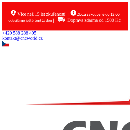
Více než 15 let zkušeností
|
Zboží zakoupené do 12:00
|
Doprava zdarma od 1500 Kc
odesíláme ještě tentýž den
+420 588 288 495
kontakt@cncworld.cz