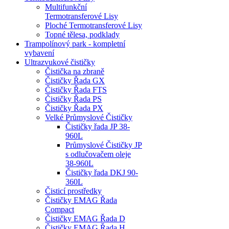
Multifunkční
Termotransferové Lisy
Ploché Termotransferové Lisy
Topné tělesa, podklady
Trampolínový park - kompletní
vybavení
Ultrazvukové čističky
Čistička na zbraně
Čističky Řada GX
Čističky Řada FTS
Čističky Řada PS
Čističky Řada PX
Velké Průmyslové Čističky
Čističky řada JP 38-
960L
Průmyslové Čističky JP
s odlučovačem oleje
38-960L
Čističky řada DKJ 90-
360L
Čisticí prostředky
Čističky EMAG Řada
Compact
Čističky EMAG Řada D
Čističky EMAG Řada H