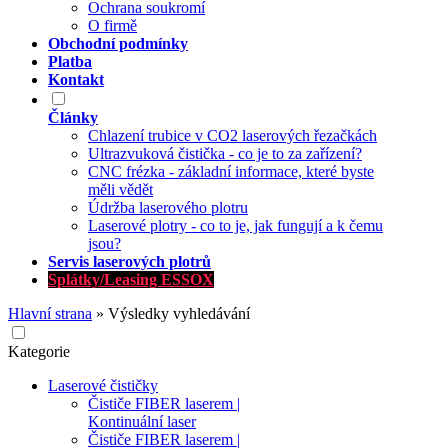
Ochrana soukromí
O firmě
Obchodní podmínky
Platba
Kontakt
Články
Chlazení trubice v CO2 laserových řezačkách
Ultrazvuková čistička - co je to za zařízení?
CNC frézka - základní informace, které byste
měli vědět
Údržba laserového plotru
Laserové plotry - co to je, jak fungují a k čemu
jsou?
Servis laserových plotrů
Splátky/Leasing ESSOX
Hlavní strana
»
Výsledky vyhledávání
Kategorie
Laserové čističky
Čističe FIBER laserem |
Kontinuální laser
Čističe FIBER laserem |