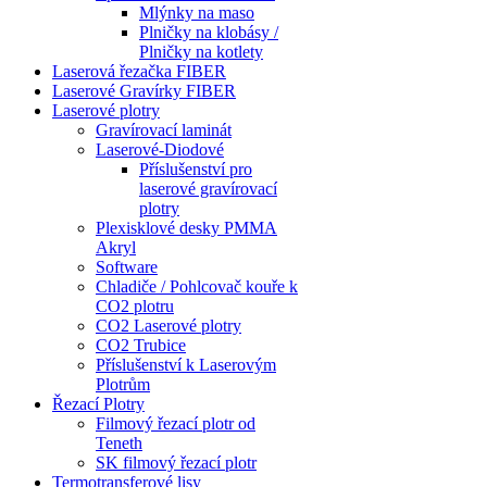
Mlýnky na maso
Plničky na klobásy /
Plničky na kotlety
Laserová řezačka FIBER
Laserové Gravírky FIBER
Laserové plotry
Gravírovací laminát
Laserové-Diodové
Příslušenství pro
laserové gravírovací
plotry
Plexisklové desky PMMA
Akryl
Software
Chladiče / Pohlcovač kouře k
CO2 plotru
CO2 Laserové plotry
CO2 Trubice
Příslušenství k Laserovým
Plotrům
Řezací Plotry
Filmový řezací plotr od
Teneth
SK filmový řezací plotr
Termotransferové lisy