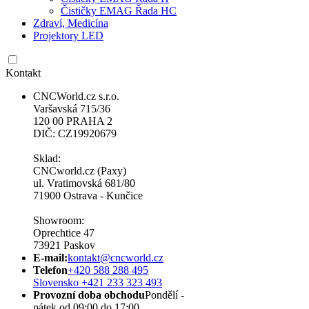
Čističky EMAG Řada HC
Zdraví, Medicína
Projektory LED
Kontakt
CNCWorld.cz s.r.o.
Varšavská 715/36
120 00 PRAHA 2
DIČ: CZ19920679
Sklad:
CNCworld.cz (Paxy)
ul. Vratimovská 681/80
71900 Ostrava - Kunčice
Showroom:
Oprechtice 47
73921 Paskov
E-mail:
kontakt@cncworld.cz
Telefon
+420 588 288 495
Slovensko +421 233 323 493
Provozní doba obchodu
Pondělí -
pátek od 09:00 do 17:00