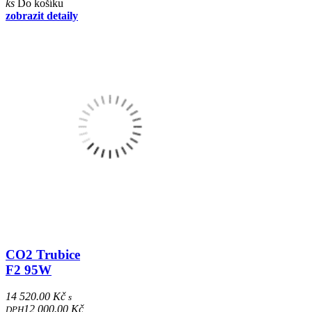
ks
Do košíku
zobrazit detaily
CO2 Trubice
F2 95W
14 520.00 Kč
s
12 000.00 Kč
DPH