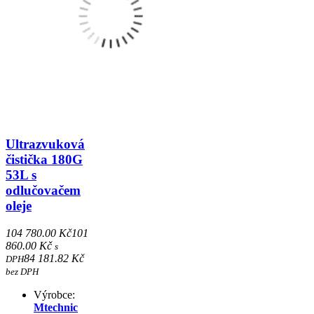
Ultrazvuková
čistička 180G
53L s
odlučovačem
oleje
104 780.00 Kč
101
860.00 Kč
s
84 181.82 Kč
DPH
bez DPH
Výrobce:
Mtechnic