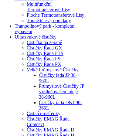
Multifunkční
Termotransferové Lisy
Ploché Termotransferové Lisy
Topné tělesa, podklady
Trampolínový park - kompletní
vybavení
Ultrazvukové čističky
Čistička na zbraně
Čističky Řada GX
Čističky Řada FTS
Čističky Řada PS
Čističky Řada PX
Velké Průmyslové Čističky
Čističky řada JP 38-
960L
Průmyslové Čističky JP
s odlučovačem oleje
38-960L
Čističky řada DKJ 90-
360L
Čisticí prostředky
Čističky EMAG Řada
Compact
Čističky EMAG Řada D
Čističky EMAG Řada H