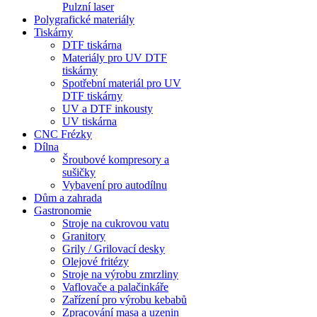
Pulzní laser
Polygrafické materiály
Tiskárny
DTF tiskárna
Materiály pro UV DTF
tiskárny
Spotřební materiál pro UV
DTF tiskárny
UV a DTF inkousty
UV tiskárna
CNC Frézky
Dílna
Šroubové kompresory a
sušičky
Vybavení pro autodílnu
Dům a zahrada
Gastronomie
Stroje na cukrovou vatu
Granitory
Grily / Grilovací desky
Olejové fritézy
Stroje na výrobu zmrzliny
Vaflovače a palačinkáře
Zařízení pro výrobu kebabů
Zpracování masa a uzenin