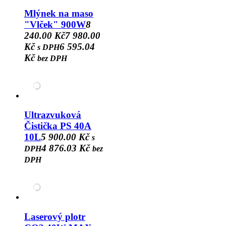
Mlýnek na maso
"Vlček" 900W
8
240.00 Kč
7 980.00
Kč
6 595.04
s DPH
Kč
bez DPH
Ultrazvuková
Čistička PS 40A
10L
5 900.00 Kč
s
4 876.03 Kč
DPH
bez
DPH
Laserový plotr