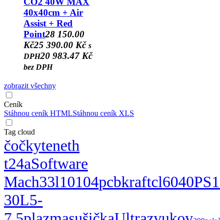
CO2 40W MAX
40x40cm + Air
Assist + Red
Point
28 150.00
Kč
25 390.00 Kč
s
20 983.47 Kč
DPH
bez DPH
zobrazit všechny
Ceník
Stáhnou ceník HTML
Stáhnou ceník XLS
Tag cloud
čočky
teneth
t24a
Software
Mach3
3l
10104
pcb
kraft
cl6040
PS
30L
5-
7,5
plazma
sušička
Ultrazvukov