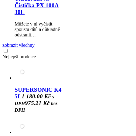
Čistička PX 100A
30L
Můžete v ní vyčistit
spoustu dílů a důkladně
odstranit…
zobrazit všechny
Nejlepší prodejce
SUPERSONIC K4
5L
1 180.00 Kč
s
975.21 Kč
DPH
bez
DPH