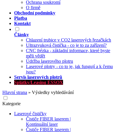
Ochrana soukromí
O firmě
Obchodní podmínky
Platba
Kontakt
Články
Chlazení trubice v CO2 laserových řezačkách
Ultrazvuková čistička - co je to za zařízení?
CNC frézka - základní informace, které byste
měli vědět
Údržba laserového plotru
Laserové plotry - co to je, jak fungují a k čemu
jsou?
Servis laserových plotrů
Splátky/Leasing ESSOX
Hlavní strana
»
Výsledky vyhledávání
Kategorie
Laserové čističky
Čističe FIBER laserem |
Kontinuální laser
Čističe FIBER laserem |