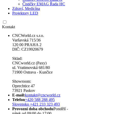
Čističky EMAG Řada HC
Zdraví, Medicína
Projektory LED
Kontakt
CNCWorld.cz s.r.o.
Varšavská 715/36
120 00 PRAHA 2
DIČ: CZ19920679
Sklad:
CNCworld.cz (Paxy)
ul. Vratimovská 681/80
71900 Ostrava - Kunčice
Showroom:
Oprechtice 47
73921 Paskov
E-mail:
kontakt@cncworld.cz
Telefon
+420 588 288 495
Slovensko +421 233 323 493
Provozní doba obchodu
Pondělí -
pátek od 09:00 do 17:00