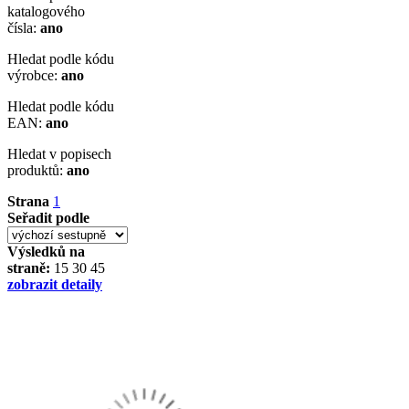
katalogového
čísla:
ano
Hledat podle kódu
výrobce:
ano
Hledat podle kódu
EAN:
ano
Hledat v popisech
produktů:
ano
Strana
1
Seřadit podle
Výsledků na
straně:
15
30
45
zobrazit detaily