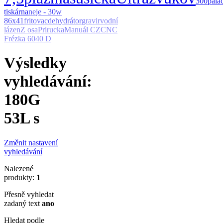
300
pala
tiskárna
neje - 30w
86x41
fritovac
dehydrátor
gravir
vodní
lázen
Z osa
Prirucka
Manuál CZ
CNC
Frézka 6040 D
Výsledky
vyhledávání:
180G
53L s
Změnit nastavení
vyhledávání
Nalezené
produkty:
1
Přesně vyhledat
zadaný text
ano
Hledat podle