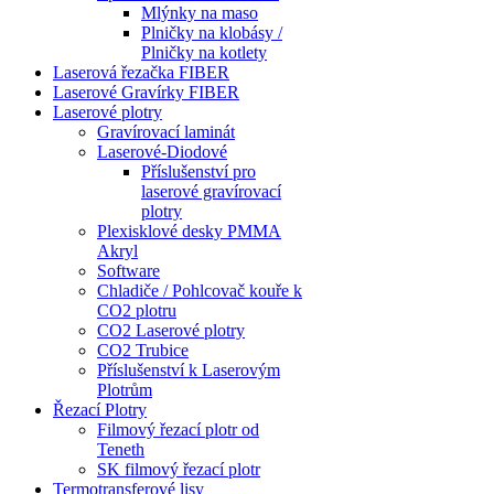
Mlýnky na maso
Plničky na klobásy /
Plničky na kotlety
Laserová řezačka FIBER
Laserové Gravírky FIBER
Laserové plotry
Gravírovací laminát
Laserové-Diodové
Příslušenství pro
laserové gravírovací
plotry
Plexisklové desky PMMA
Akryl
Software
Chladiče / Pohlcovač kouře k
CO2 plotru
CO2 Laserové plotry
CO2 Trubice
Příslušenství k Laserovým
Plotrům
Řezací Plotry
Filmový řezací plotr od
Teneth
SK filmový řezací plotr
Termotransferové lisy