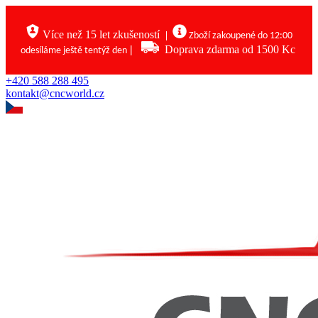
Více než 15 let zkušeností
|
Zboží zakoupené do 12:00
|
Doprava zdarma od 1500 Kc
odesíláme ještě tentýž den
+420 588 288 495
kontakt@cncworld.cz