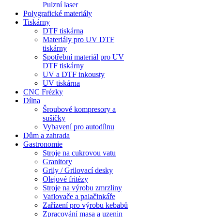
Pulzní laser
Polygrafické materiály
Tiskárny
DTF tiskárna
Materiály pro UV DTF
tiskárny
Spotřební materiál pro UV
DTF tiskárny
UV a DTF inkousty
UV tiskárna
CNC Frézky
Dílna
Šroubové kompresory a
sušičky
Vybavení pro autodílnu
Dům a zahrada
Gastronomie
Stroje na cukrovou vatu
Granitory
Grily / Grilovací desky
Olejové fritézy
Stroje na výrobu zmrzliny
Vaflovače a palačinkáře
Zařízení pro výrobu kebabů
Zpracování masa a uzenin