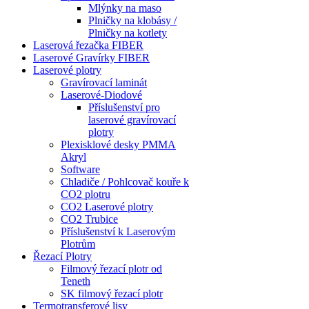
Mlýnky na maso
Plničky na klobásy /
Plničky na kotlety
Laserová řezačka FIBER
Laserové Gravírky FIBER
Laserové plotry
Gravírovací laminát
Laserové-Diodové
Příslušenství pro
laserové gravírovací
plotry
Plexisklové desky PMMA
Akryl
Software
Chladiče / Pohlcovač kouře k
CO2 plotru
CO2 Laserové plotry
CO2 Trubice
Příslušenství k Laserovým
Plotrům
Řezací Plotry
Filmový řezací plotr od
Teneth
SK filmový řezací plotr
Termotransferové lisy