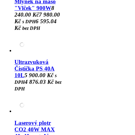
Mlýnek na maso
"Vlček" 900W
8
240.00 Kč
7 980.00
Kč
6 595.04
s DPH
Kč
bez DPH
Ultrazvuková
Čistička PS 40A
10L
5 900.00 Kč
s
4 876.03 Kč
DPH
bez
DPH
Laserový plotr
CO2 40W MAX