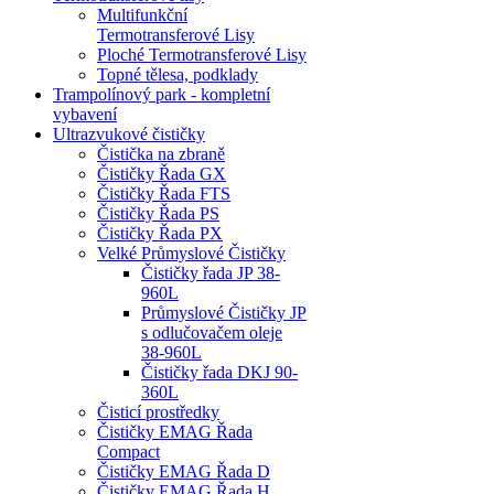
Multifunkční
Termotransferové Lisy
Ploché Termotransferové Lisy
Topné tělesa, podklady
Trampolínový park - kompletní
vybavení
Ultrazvukové čističky
Čistička na zbraně
Čističky Řada GX
Čističky Řada FTS
Čističky Řada PS
Čističky Řada PX
Velké Průmyslové Čističky
Čističky řada JP 38-
960L
Průmyslové Čističky JP
s odlučovačem oleje
38-960L
Čističky řada DKJ 90-
360L
Čisticí prostředky
Čističky EMAG Řada
Compact
Čističky EMAG Řada D
Čističky EMAG Řada H