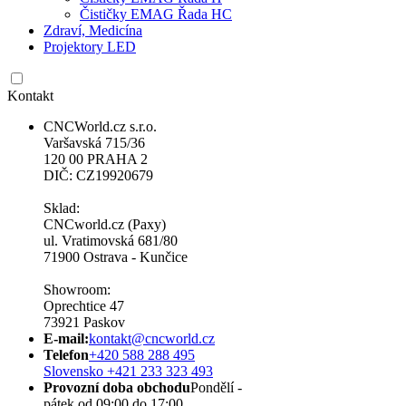
Čističky EMAG Řada HC
Zdraví, Medicína
Projektory LED
Kontakt
CNCWorld.cz s.r.o.
Varšavská 715/36
120 00 PRAHA 2
DIČ: CZ19920679
Sklad:
CNCworld.cz (Paxy)
ul. Vratimovská 681/80
71900 Ostrava - Kunčice
Showroom:
Oprechtice 47
73921 Paskov
E-mail:
kontakt@cncworld.cz
Telefon
+420 588 288 495
Slovensko +421 233 323 493
Provozní doba obchodu
Pondělí -
pátek od 09:00 do 17:00