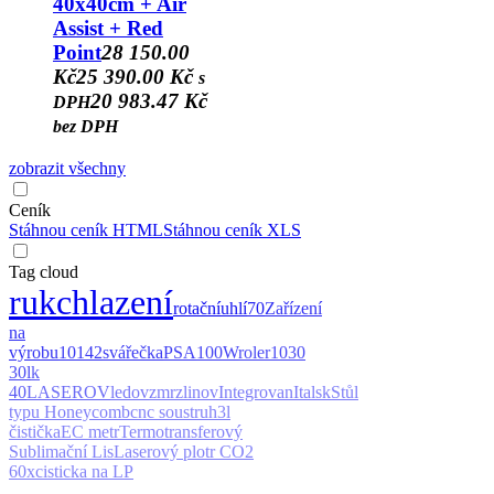
40x40cm + Air
Assist + Red
Point
28 150.00
Kč
25 390.00 Kč
s
20 983.47 Kč
DPH
bez DPH
zobrazit všechny
Ceník
Stáhnou ceník HTML
Stáhnou ceník XLS
Tag cloud
ruk
chlazení
rotační
uhlí
70
Zařízení
na
výrobu
10142
svářečka
PSA
100W
roler
1030
30l
k
40
LASEROV
ledov
zmrzlinov
Integrovan
Italsk
Stůl
typu Honeycomb
cnc soustruh
3l
čistička
EC metr
Termotransferový
Sublimační Lis
Laserový plotr CO2
60x
cisticka na LP