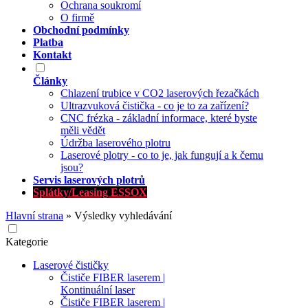
Ochrana soukromí
O firmě
Obchodní podmínky
Platba
Kontakt
Články
Chlazení trubice v CO2 laserových řezačkách
Ultrazvuková čistička - co je to za zařízení?
CNC frézka - základní informace, které byste
měli vědět
Údržba laserového plotru
Laserové plotry - co to je, jak fungují a k čemu
jsou?
Servis laserových plotrů
Splátky/Leasing ESSOX
Hlavní strana
»
Výsledky vyhledávání
Kategorie
Laserové čističky
Čističe FIBER laserem |
Kontinuální laser
Čističe FIBER laserem |