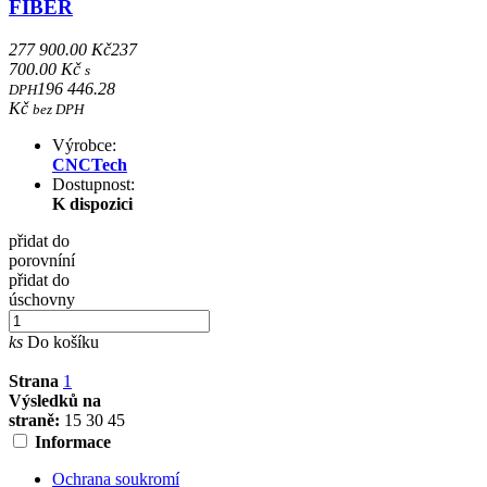
FIBER
277 900.00 Kč
237
700.00 Kč
s
196 446.28
DPH
Kč
bez DPH
Výrobce:
CNCTech
Dostupnost:
K dispozici
přidat do
porovníní
přidat do
úschovny
ks
Do košíku
Strana
1
Výsledků na
straně:
15
30
45
Informace
Ochrana soukromí