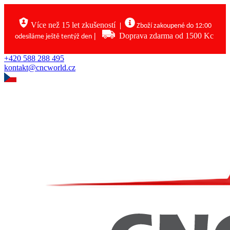
Více než 15 let zkušeností
|
Zboží zakoupené do 12:00
|
Doprava zdarma od 1500 Kc
odesíláme ještě tentýž den
+420 588 288 495
kontakt@cncworld.cz