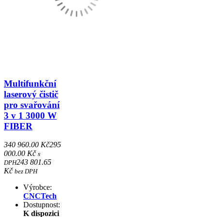
Multifunkční
laserový čistič
pro svařování
3 v 1 3000 W
FIBER
340 960.00 Kč
295
000.00 Kč
s
243 801.65
DPH
Kč
bez DPH
Výrobce:
CNCTech
Dostupnost:
K dispozici