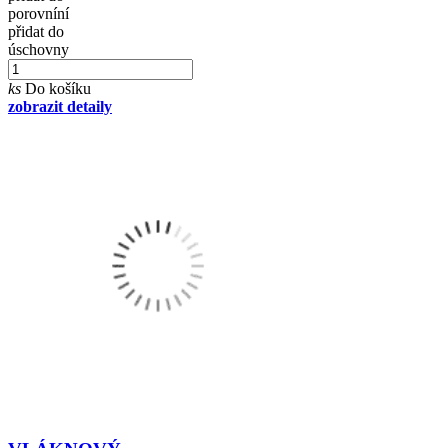
porovníní
přidat do
úschovny
ks
Do košíku
zobrazit detaily