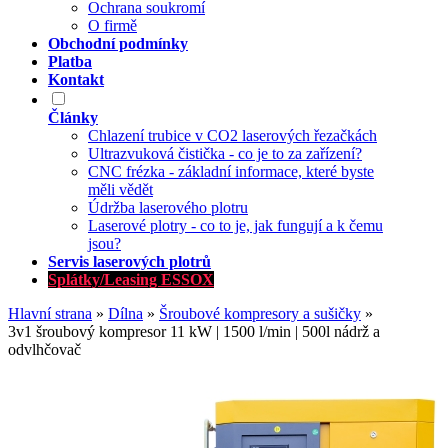
Ochrana soukromí
O firmě
Obchodní podmínky
Platba
Kontakt
Články
Chlazení trubice v CO2 laserových řezačkách
Ultrazvuková čistička - co je to za zařízení?
CNC frézka - základní informace, které byste
měli vědět
Údržba laserového plotru
Laserové plotry - co to je, jak fungují a k čemu
jsou?
Servis laserových plotrů
Splátky/Leasing ESSOX
Hlavní strana
»
Dílna
»
Šroubové kompresory a sušičky
»
3v1 šroubový kompresor 11 kW | 1500 l/min | 500l nádrž a
odvlhčovač