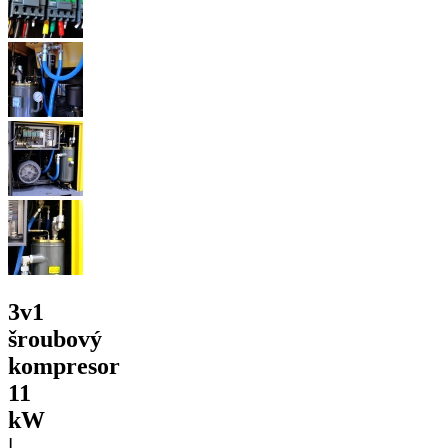
3v1
šroubový
kompresor
11
kW
|