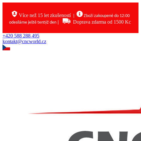
Více než 15 let zkušeností
|
Zboží zakoupené do 12:00
|
Doprava zdarma od 1500 Kc
odesíláme ještě tentýž den
+420 588 288 495
kontakt@cncworld.cz