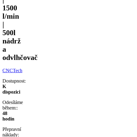
1500
l/min
|
500l
nádrž
a
odvlhčovač
CNCTech
Dostupnost:
K
dispozici
Odesíláme
během::
48
hodin
Přepravní
náklady: