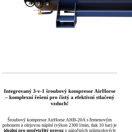
Integrovaný 3-v-1 šroubový kompresor AirHorse
– komplexní řešení pro čistý a efektivní stlačený
vzduch!
Šroubový kompresor AirHorse AHB-20A s řemenovým
pohonem a olejovou náplní (výkon 2300 l/min, tlak 10 bar) je
ideální pro nepřetržitý provoz
v náročných průmyslových